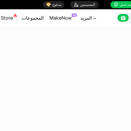

ة عمل
المصممين

مدفوع


AI

المزيد
MakeNow
المجموعات
Store
