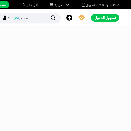
منضد
تطبيق Creality Cloud
العربية

الرسائل





تسجيل الدخول


