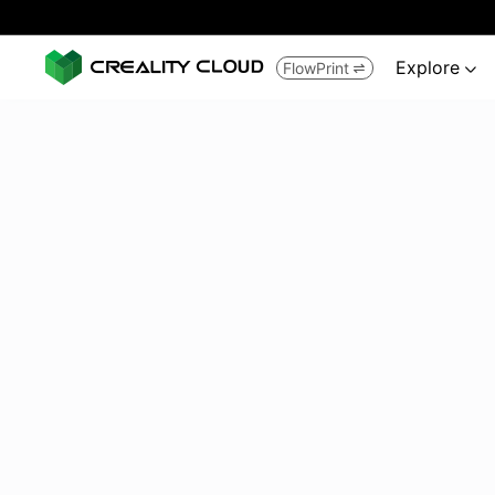
Explore
FlowPrint

