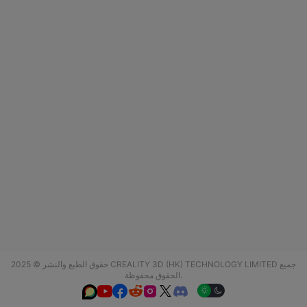
حقوق الطبع والنشر © 2025 CREALITY 3D (HK) TECHNOLOGY LIMITED جميع
الحقوق محفوظة.





