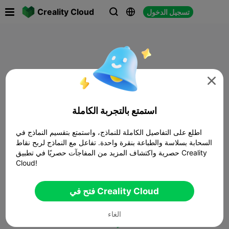

Creality Cloud
تسجيل الدخول




استمتع بالتجربة الكاملة
اطلع على التفاصيل الكاملة للنماذج، واستمتع بتقسيم النماذج في
السحابة بسلاسة والطباعة بنقرة واحدة. تفاعل مع النماذج لربح نقاط
حصرية واكتشاف المزيد من المفاجآت حصريًا في تطبيق Creality
Cloud!
فتح في Creality Cloud
الغاء