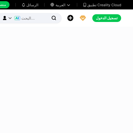
منضد
تطبيق Creality Cloud
العربية

الرسائل





تسجيل الدخول


