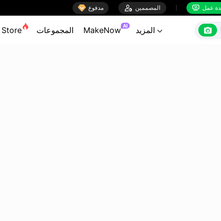

ة عمل
المصممين

مدفوع


AI

المزيد
MakeNow
المجموعات
Store
