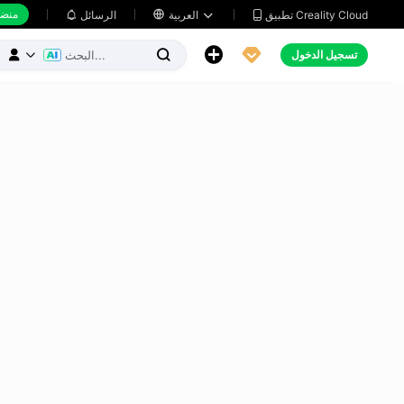
منضد
تطبيق Creality Cloud
العربية

الرسائل





تسجيل الدخول


