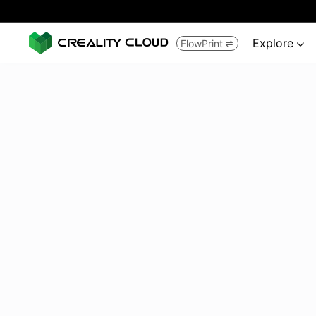
Explore
FlowPrint

