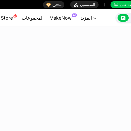

ة عمل
المصممين

مدفوع


AI

المزيد
MakeNow
المجموعات
Store
