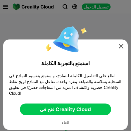

Creality Cloud
تسجيل الدخول




استمتع بالتجربة الكاملة
اطلع على التفاصيل الكاملة للنماذج، واستمتع بتقسيم النماذج في
السحابة بسلاسة والطباعة بنقرة واحدة. تفاعل مع النماذج لربح نقاط
حصرية واكتشاف المزيد من المفاجآت حصريًا في تطبيق Creality
Cloud!
فتح في Creality Cloud
الغاء