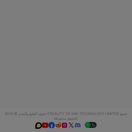
حقوق الطبع والنشر © 2025 CREALITY 3D (HK) TECHNOLOGY LIMITED جميع
الحقوق محفوظة.





