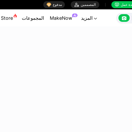

ة عمل
المصممين

مدفوع


AI

المزيد
MakeNow
المجموعات
Store
