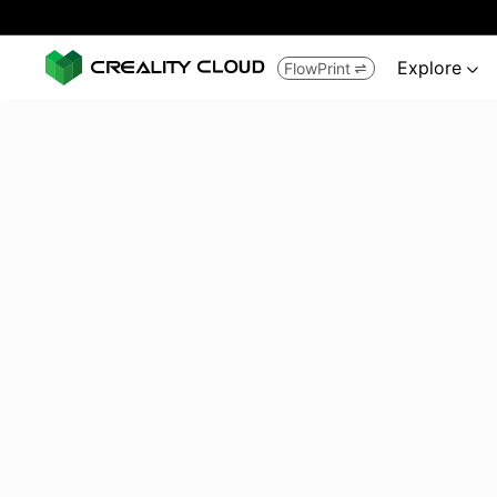
Explore
FlowPrint

