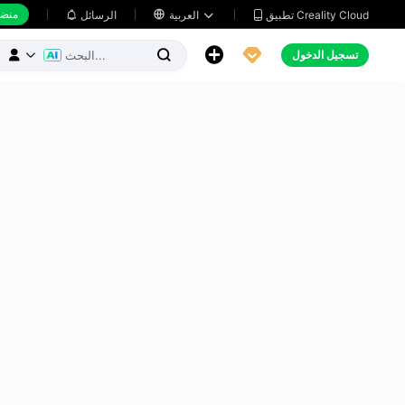
منضد
تطبيق Creality Cloud
العربية

الرسائل





تسجيل الدخول


