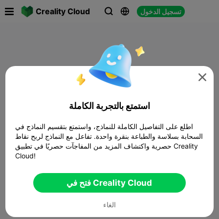

Creality Cloud
تسجيل الدخول




استمتع بالتجربة الكاملة
اطلع على التفاصيل الكاملة للنماذج، واستمتع بتقسيم النماذج في
السحابة بسلاسة والطباعة بنقرة واحدة. تفاعل مع النماذج لربح نقاط
حصرية واكتشاف المزيد من المفاجآت حصريًا في تطبيق Creality
Cloud!
فتح في Creality Cloud
الغاء