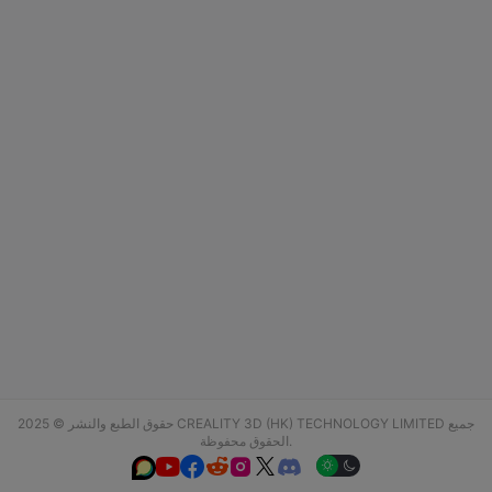
حقوق الطبع والنشر © 2025 CREALITY 3D (HK) TECHNOLOGY LIMITED جميع
الحقوق محفوظة.





