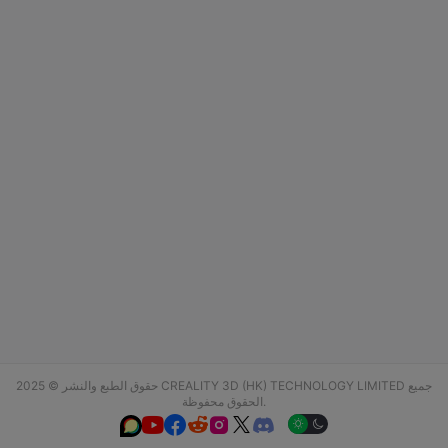
حقوق الطبع والنشر © 2025 CREALITY 3D (HK) TECHNOLOGY LIMITED جميع
الحقوق محفوظة.





