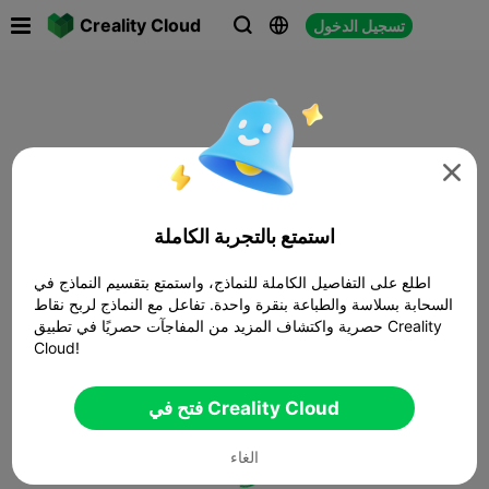

Creality Cloud
تسجيل الدخول




استمتع بالتجربة الكاملة
اطلع على التفاصيل الكاملة للنماذج، واستمتع بتقسيم النماذج في
السحابة بسلاسة والطباعة بنقرة واحدة. تفاعل مع النماذج لربح نقاط
حصرية واكتشاف المزيد من المفاجآت حصريًا في تطبيق Creality
Cloud!
فتح في Creality Cloud
الغاء