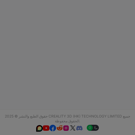
حقوق الطبع والنشر © 2025 CREALITY 3D (HK) TECHNOLOGY LIMITED جميع
الحقوق محفوظة.





