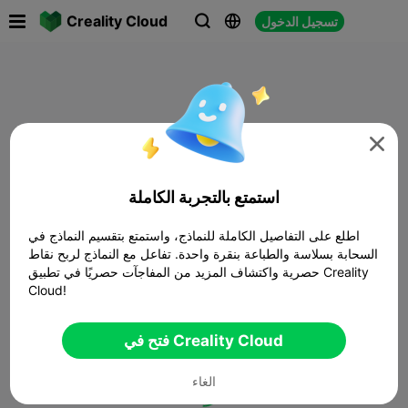

Creality Cloud
تسجيل الدخول




استمتع بالتجربة الكاملة
اطلع على التفاصيل الكاملة للنماذج، واستمتع بتقسيم النماذج في
السحابة بسلاسة والطباعة بنقرة واحدة. تفاعل مع النماذج لربح نقاط
حصرية واكتشاف المزيد من المفاجآت حصريًا في تطبيق Creality
Cloud!
فتح في Creality Cloud
الغاء