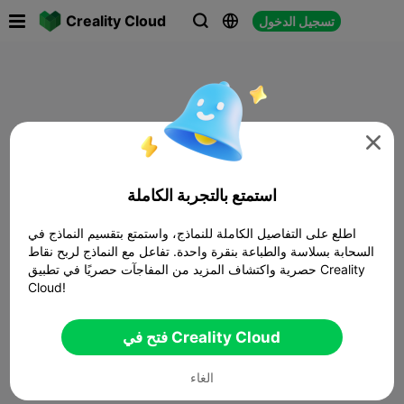

Creality Cloud
تسجيل الدخول




استمتع بالتجربة الكاملة
اطلع على التفاصيل الكاملة للنماذج، واستمتع بتقسيم النماذج في
السحابة بسلاسة والطباعة بنقرة واحدة. تفاعل مع النماذج لربح نقاط
حصرية واكتشاف المزيد من المفاجآت حصريًا في تطبيق Creality
Cloud!
فتح في Creality Cloud
الغاء