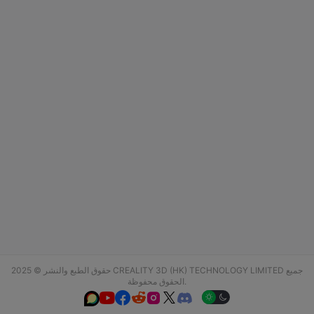
حقوق الطبع والنشر © 2025 CREALITY 3D (HK) TECHNOLOGY LIMITED جميع
الحقوق محفوظة.





