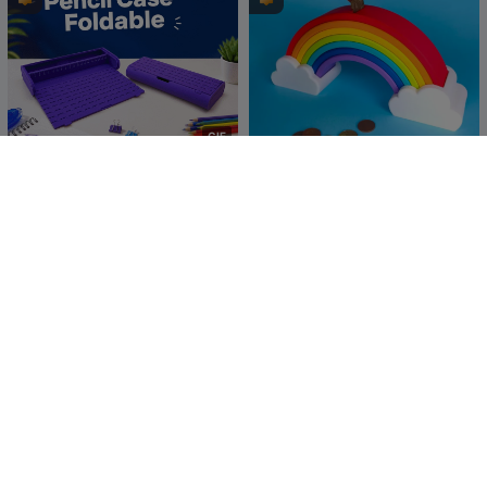
G
I
F
PENCIL CASE-FOLDABLE
Regenbogen-Sparschwein
– Kein MMU & Druck in
BondFire
371
Einzelteilen!
Valeria Momo
1.1K
295
1.8K


Mattia

G
I
F
Faule Katze
Porta Leche sachet /Cute
Cow Milk pouch
McGybeer
3.3K
ideapersonal3d
11
335
14

