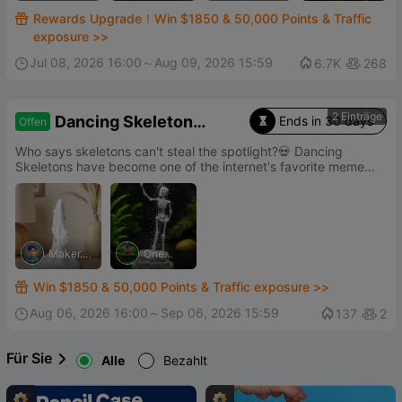
ALAN
Rewards Upgrade！Win $1850 & 50,000 Points & Traffic

exposure >>
Jul 08, 2026 16:00～Aug 09, 2026 15:59

6.7K
268


2 Einträge
Dancing Skeleton
Ends in 30 days
Offen

Design Contest
Who says skeletons can't steal the spotlight?💀 Dancing
Skeletons have become one of the internet's favorite meme
characters. Now it's your turn to bring the bones to life.🎵
Maker.A
One
rm
Moch
Win $1850 & 50,000 Points & Traffic exposure >>

Aug 06, 2026 16:00～Sep 06, 2026 15:59

137
2


Für Sie
Alle
Bezahlt
