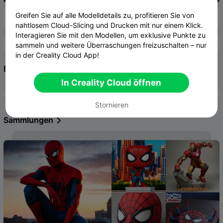
Plant Pot (PERSONAL USE)
Greifen Sie auf alle Modelldetails zu, profitieren Sie von

Premium Models
Favorisierter


nahtlosem Cloud-Slicing und Drucken mit nur einem Klick.
Modell
Interagieren Sie mit den Modellen, um exklusive Punkte zu

Join now >>
sammeln und weitere Überraschungen freizuschalten – nur
Join Our WhatsApp Creator Community &
in der Creality Cloud App!
>
Beliebte Schlagwörter

Get 💴US$0.99
In Creality Cloud öffnen
flexibel
Drache
Klicker
Spiderman
Stornieren
Sammlungen
