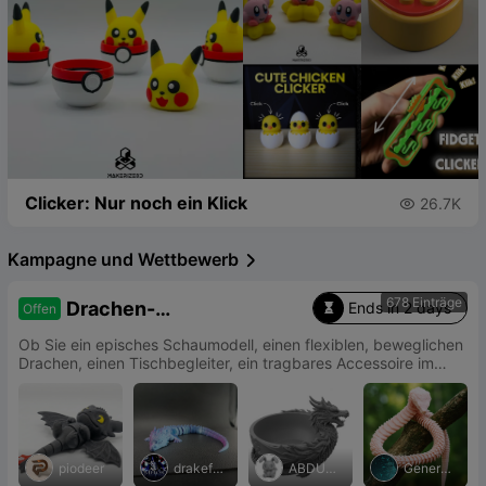
Clicker: Nur noch ein Klick
26.7K

Kampagne und Wettbewerb

678 Einträge
Drachen-
Ends in 2 days
Offen

Designwettbewerb
Ob Sie ein episches Schaumodell, einen flexiblen, beweglichen
Drachen, einen Tischbegleiter, ein tragbares Accessoire im
Drachen-Design oder ein lustiges Drachenspielzeug entwerfen
– wir möchten sehen, wie Ihre Kreativität Flügel bekommt.
piodeer
drakefor
ABDUL
Generati
ge3d
LAH
on3D