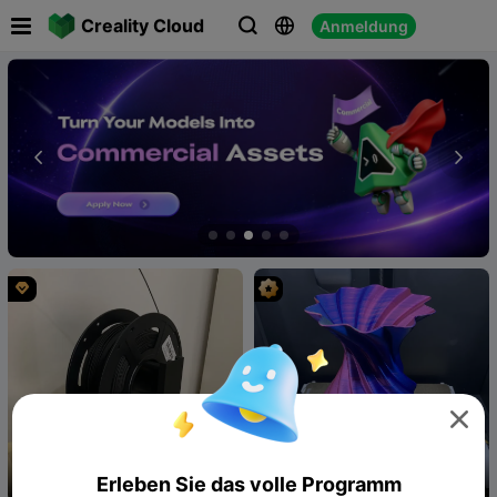

Creality Cloud
Anmeldung





Erleben Sie das volle Programm
Filament Holder
Large Spiral Vase 3, Watertight,