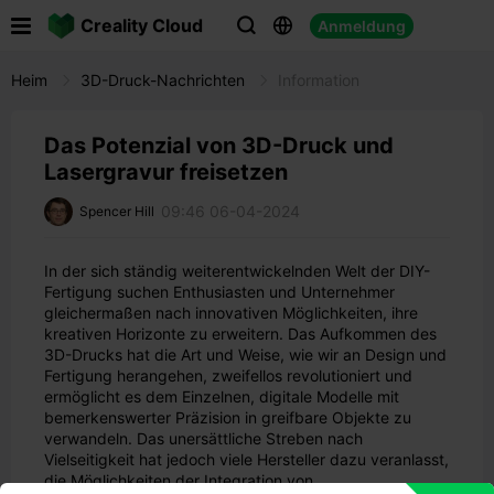

Creality Cloud
Anmeldung



Heim
3D-Druck-Nachrichten
Information
Das Potenzial von 3D-Druck und
Lasergravur freisetzen
09:46 06-04-2024
Spencer Hill
In der sich ständig weiterentwickelnden Welt der DIY-
Fertigung suchen Enthusiasten und Unternehmer
gleichermaßen nach innovativen Möglichkeiten, ihre
kreativen Horizonte zu erweitern. Das Aufkommen des
3D-Drucks hat die Art und Weise, wie wir an Design und
Fertigung herangehen, zweifellos revolutioniert und
ermöglicht es dem Einzelnen, digitale Modelle mit
bemerkenswerter Präzision in greifbare Objekte zu
verwandeln. Das unersättliche Streben nach
Vielseitigkeit hat jedoch viele Hersteller dazu veranlasst,
die Möglichkeiten der Integration von