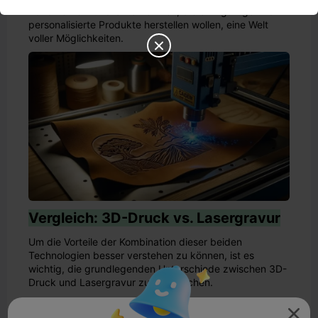
Handwerkern und Unternehmen, die einzigartige und
personalisierte Produkte herstellen wollen, eine Welt
voller Möglichkeiten.

Vergleich: 3D-Druck vs. Lasergravur
Um die Vorteile der Kombination dieser beiden
Technologien besser verstehen zu können, ist es
wichtig, die grundlegenden Unterschiede zwischen 3D-
Druck und Lasergravur zu untersuchen.
3D-Druck: Ein additives Verfahren
