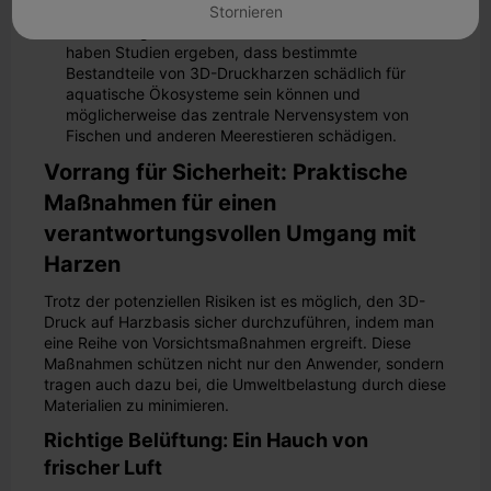
Asthma in Verbindung gebracht.
Stornieren
Auswirkungen auf die Umwelt: Erschreckenderweise
haben Studien ergeben, dass bestimmte
Bestandteile von 3D-Druckharzen schädlich für
aquatische Ökosysteme sein können und
möglicherweise das zentrale Nervensystem von
Fischen und anderen Meerestieren schädigen.
Vorrang für Sicherheit: Praktische
Maßnahmen für einen
verantwortungsvollen Umgang mit
Harzen
Trotz der potenziellen Risiken ist es möglich, den 3D-
Druck auf Harzbasis sicher durchzuführen, indem man
eine Reihe von Vorsichtsmaßnahmen ergreift. Diese
Maßnahmen schützen nicht nur den Anwender, sondern
tragen auch dazu bei, die Umweltbelastung durch diese
Materialien zu minimieren.
Richtige Belüftung: Ein Hauch von
frischer Luft