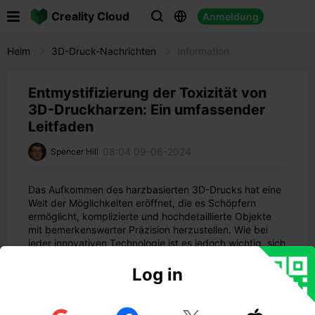

Creality Cloud
Anmeldung



Heim
3D-Druck-Nachrichten
Information
Entmystifizierung der Toxizität von
3D-Druckharzen: Ein umfassender
Leitfaden
08:04 09-06-2024
Spencer Hill
Das Aufkommen des harzbasierten 3D-Drucks hat eine
Welt der Möglichkeiten eröffnet, die es Schöpfern
ermöglicht, komplizierte und hochdetaillierte Objekte
mit bemerkenswerter Präzision herzustellen. Wie bei
jeder innovativen Technologie ist es jedoch wichtig, sich
mit den potenziellen Risiken und Bedenken im
Zusammenhang mit den verwendeten Materialien
Log in
auseinanderzusetzen. In diesem umfassenden
Leitfaden befassen wir uns mit dem Thema der Toxizität
von 3D-Druckharzen, beleuchten die unsagbaren