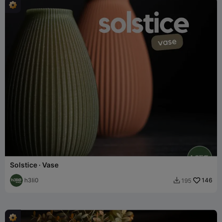
Solstice · Vase
h3li0
146
195
