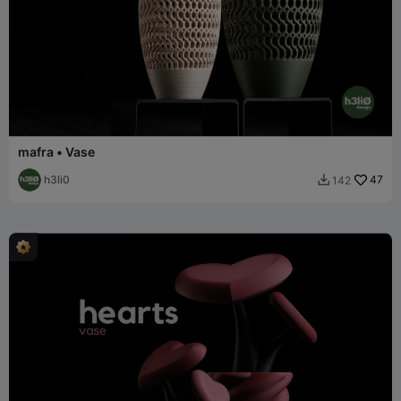
mafra • Vase
h3li0
47
142
