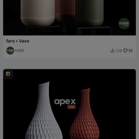
faro • Vase
h3li0
52
138
