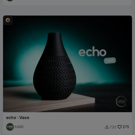
echo · Vase
h3li0
275
735
