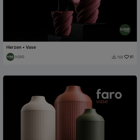
Herzen • Vase
h3li0
81
168
