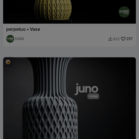
perpetuo • Vase
h3li0
257
810
