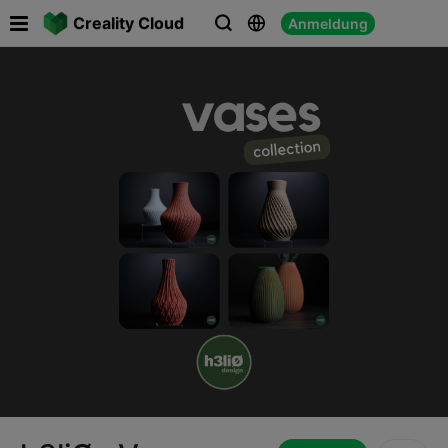

Creality Cloud
Anmeldung


