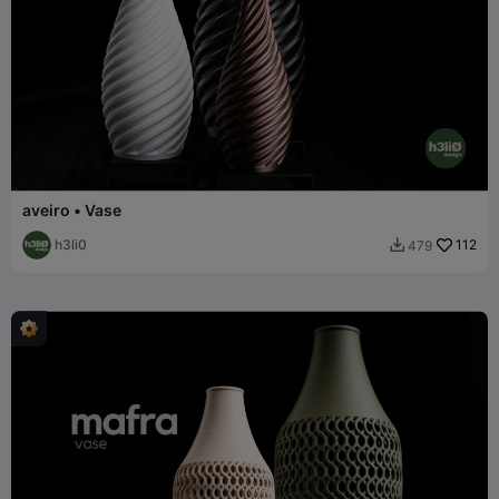
aveiro • Vase
h3li0
112
479
