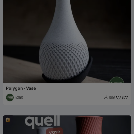
Polygon · Vase
h3li0
377
556
