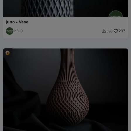
juno • Vase
h3li0
237
598
