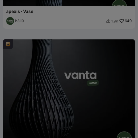
apexis · Vase
h3li0
640
1.9K
