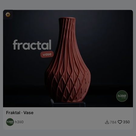
Fraktal · Vase
h3li0
350
784
