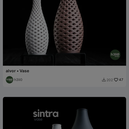
alvor • Vase
h3li0
47
202
