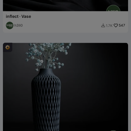
inflect · Vase
h3li0
547
1.7K
