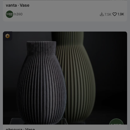
vanta · Vase
h3li0
1.9K
7.5K

obscura · Vase