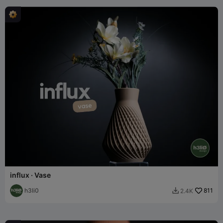
influx · Vase
h3li0
811
2.4K
