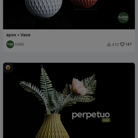
apex • Vase
h3li0
147
432
