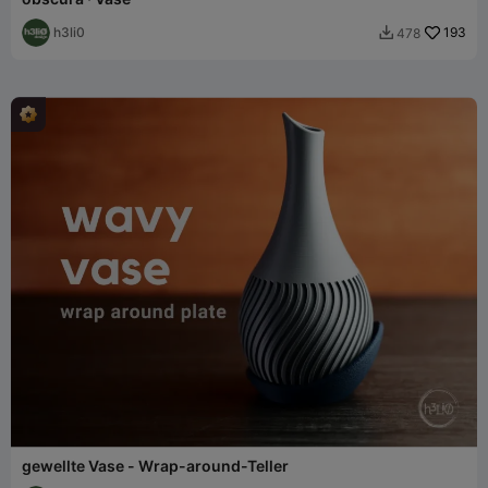
h3li0
193
478

gewellte Vase - Wrap-around-Teller