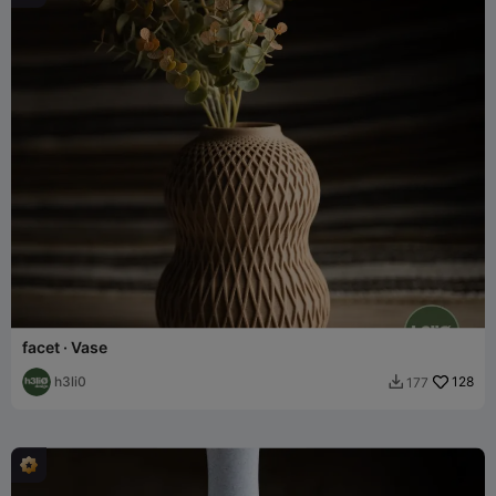
facet · Vase
h3li0
128
177
