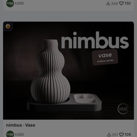
h3li0
150
364

nimbus · Vase
h3li0
106
251
