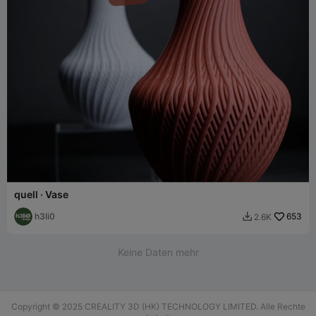
quell · Vase
h3li0
653
2.6K

Keine Daten mehr
Copyright © 2025 CREALITY 3D (HK) TECHNOLOGY LIMITED. Alle Rechte