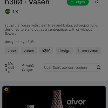
h3liØ · Vasen
Folgen

h3li0
sculptural vases with clean lines and balanced proportions.
designed to stand out as a centrepiece, with or without
flowers
vase
vases
h3li0
design
flowervase
Mo
2
4
Anhä
dell

3
8
nger
e