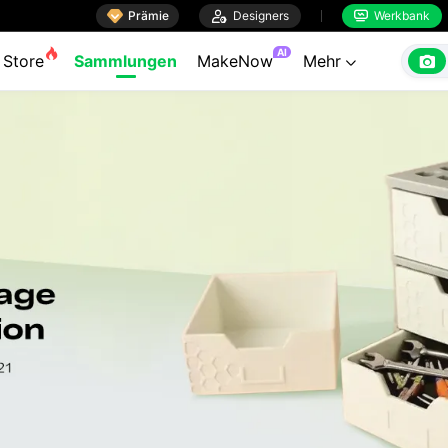

Prämie

Designers
Werkbank


AI

Store
Sammlungen
MakeNow
Mehr
