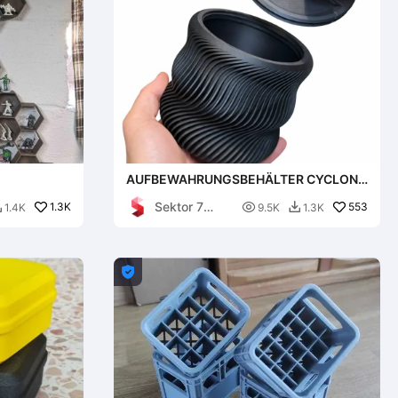
AUFBEWAHRUNGSBEHÄLTER CYCLONE
/ AUFBEWAHRUNGSBOX /
Sektor 7
1.3K
BÜROORGANIZER

553
1.4K
9.5K
1.3K


Studios
