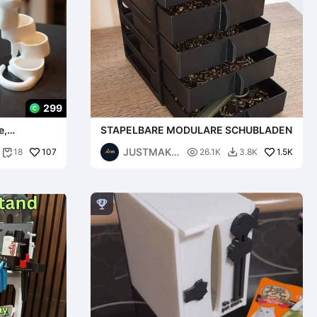
299
e,
STAPELBARE MODULARE SCHUBLADEN
JUSTMAKE
107

1.5K
18
26.1K
3.8K


S
