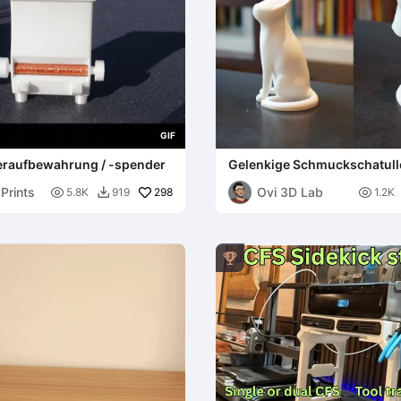
G
I
F
raufbewahrung / -spender
Gelenkige Schmuckschatull
Schreibtisch-Organizer &
Prints
Ovi 3D Lab

298
Dekorationskatze

5.8K
919
1.2K

