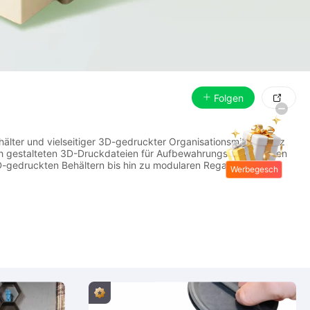
Folgen

älter und vielseitiger 3D-gedruckter Organisationsmittel. Ganz
sch gestalteten 3D-Druckdateien für Aufbewahrungsboxen bieten
D-gedruckten Behältern bis hin zu modularen Regalen, Körben
Werbegesch
enke