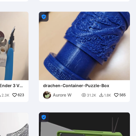

 Ender 3 V3
drachen-Container-Puzzle-Box
Aurore W
623

565
2.3K
31.2K
1.8K


