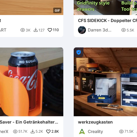
G
I
F
R
CFS SIDEKICK - Doppelter C
Ausrollständer
ART
Darren 3d

110

3K
127
5.5K

print

Saver - Ein Getränkehalter
werkzeugkasten
reibtisch
merX
Creality

2.8K

51.7K
5.2K
71.5K
