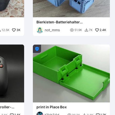
Bierkisten-Batteriehalter
AA/AAA/9V/18650 Stapelbar
not_mms
3K

2.4K
12.5K
51.9K
7K



roller-
print in Place Box
t3kh34d
1.4K
1.2K