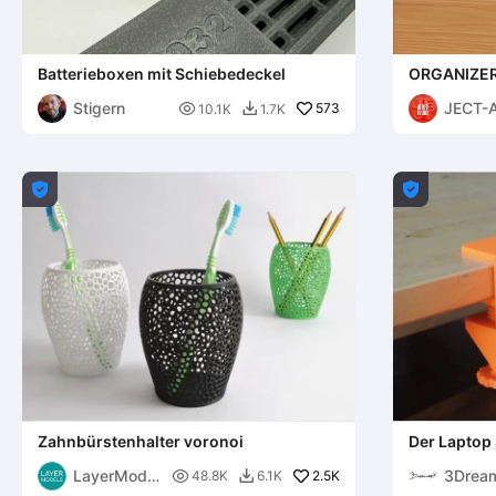
Batterieboxen mit Schiebedeckel
ORGANIZE
Stigern
JECT-

573
10.1K
1.7K



Zahnbürstenhalter voronoi
Der Laptop 
für den Sch
LayerModel
3Drea

2.5K
48.8K
6.1K
