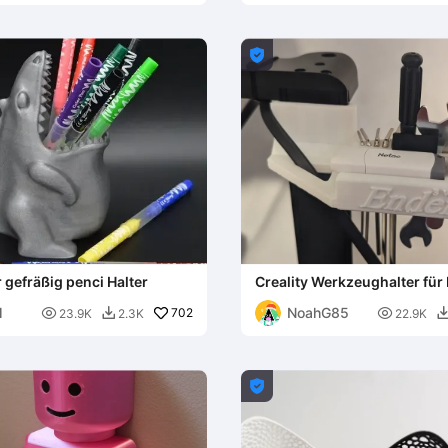

 gefräßig penci Halter
Creality Werkzeughalter für
SE
l
NoahG85

702

23.9K
2.3K
22.9K

