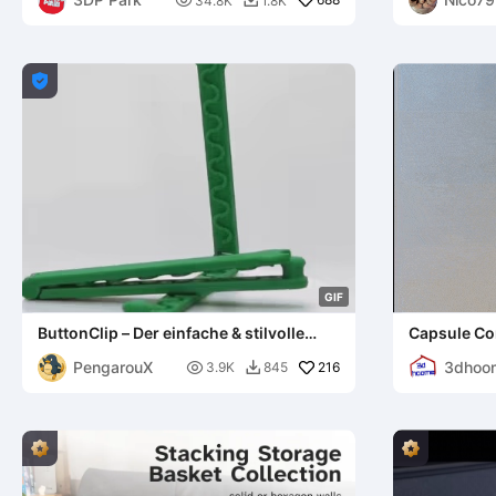

34.8K
1.8K


G
I
F
ButtonClip – Der einfache & stilvolle
Capsule Co
Beutelclip - Print-In-Place
PengarouX
3dhoo

216
3.9K
845
