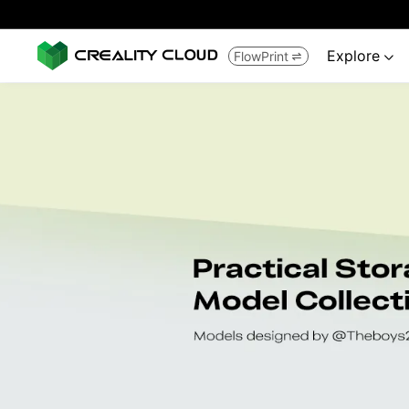
Explore
FlowPrint

