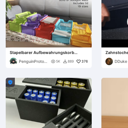
Stapelbarer Aufbewahrungskorb
Zahnstoche
Kollektion (10 Größen)
PenguinPrototy
DDuke 

376
5K
889

pes
