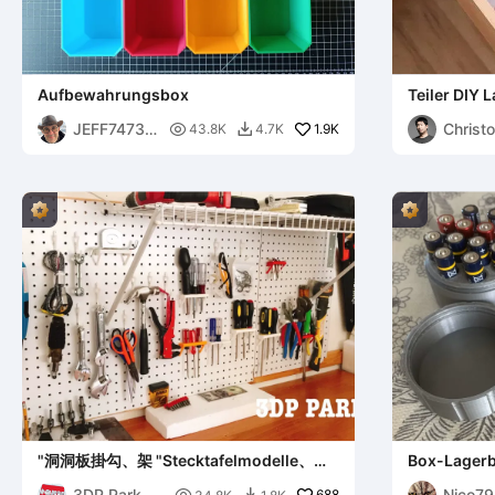
Aufbewahrungsbox
Teiler DIY 
JEFF74733
Christ

1.9K
43.8K
4.7K

8
r Ong
"洞洞板掛勾、架 "Stecktafelmodelle、
Box-Lagerb
Halter
Lagerstape
3DP Park
Nico79
688