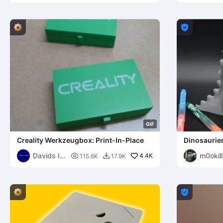
s

G
I
F
Creality Werkzeugbox: Print-In-Place
Dinosaurier
Davids IT
m0okill

4.4K
115.6K
17.9K

Garage
