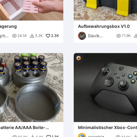
Lagerung
Aufbewahrungsbox V1.0
ophe
Slavik

2.3K

24.1K
3.2K
71.9K

Kopanov
atterie AA/AAA Boite-
Minimalistischer Xbox-Cont
l AA/AAA
Ständer
agepbiz
1.3K