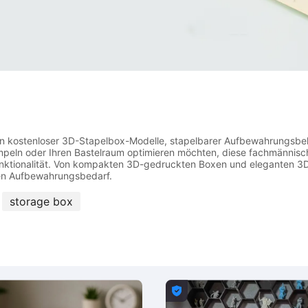
tion kostenloser 3D-Stapelbox-Modelle, stapelbarer Aufbewahrungsbeh
rümpeln oder Ihren Bastelraum optimieren möchten, diese fachmänni
 Funktionalität. Von kompakten 3D-gedruckten Boxen und eleganten 3
storage box
