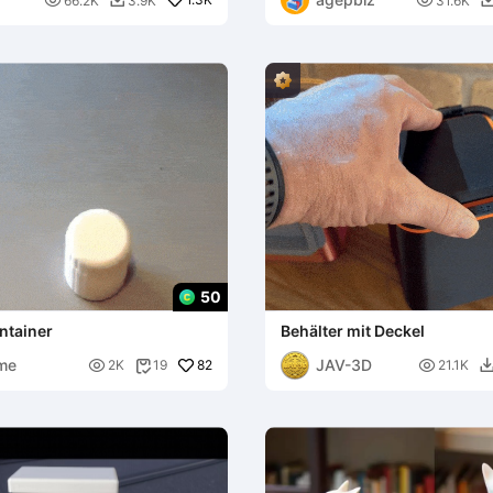


66.2K
3.9K
31.6K

50
ntainer
Behälter mit Deckel
me
JAV-3D

82

2K
19
21.1K
