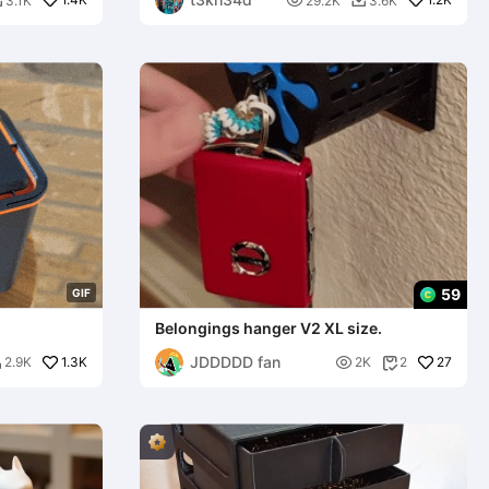

3.1K
29.2K
3.6K


59
G
I
F
Belongings hanger V2 XL size.
JDDDDD fan
1.3K

27
2.9K
2K
2

