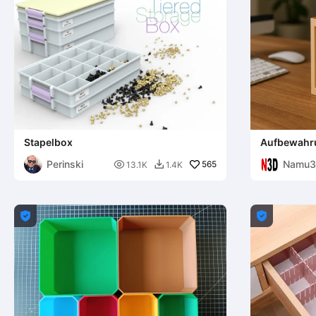
Stapelbox
Aufbewahr
Perinski
Namu3

565
13.1K
1.4K


