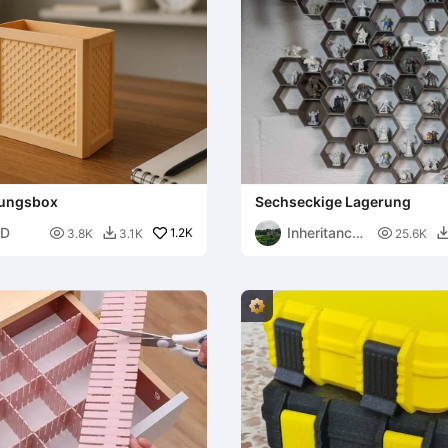
ungsbox
Sechseckige Lagerung
D
Inheritance/

1.2K

3.8K
3.1K
25.6K

Ender