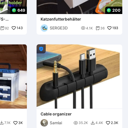
649
200
FS-
Katzenfutterbehälter
SERGE3D
143

193
92
4.1K
36



Cable organizer
Samlai
3K

2.3K
7.1K
35.2K
4.4K

