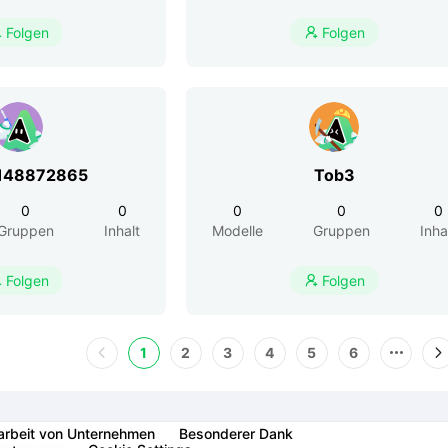
Folgen
Folgen


148872865
Tob3
0
0
0
0
0
Gruppen
Inhalt
Modelle
Gruppen
Inha
Folgen
Folgen


1
2
3
4
5
6
rbeit von Unternehmen
Besonderer Dank