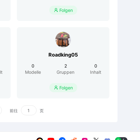
Folgen

Roadking05
0
2
0
lt
Modelle
Gruppen
Inhalt
Folgen

前往
页