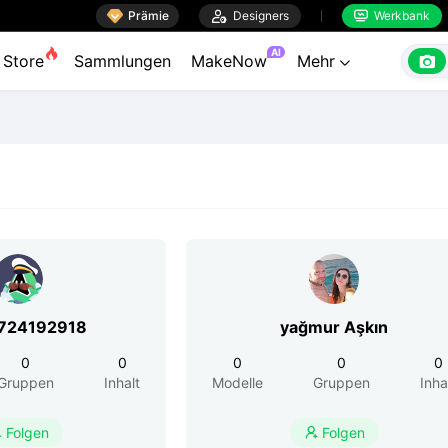

Prämie

Designers
Werkbank


AI

Store
Sammlungen
MakeNow
Mehr

724192918
yağmur Aşkın
0
0
0
0
0
Gruppen
Inhalt
Modelle
Gruppen
Inha
Folgen
Folgen

