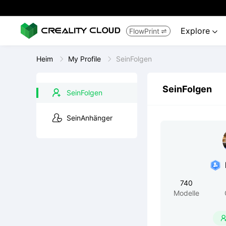
Explore
FlowPrint


Heim
My Profile
SeinFolgen
SeinFolgen
SeinFolgen
SeinAnhänger
740
Modelle