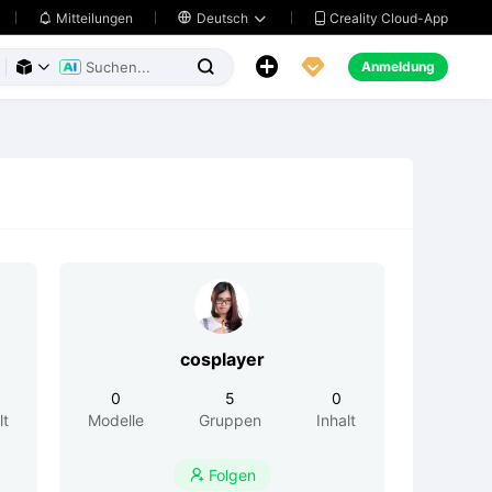
Creality Cloud-App
Mitteilungen

Deutsch





Anmeldung



cosplayer
0
5
0
lt
Modelle
Gruppen
Inhalt
Folgen
