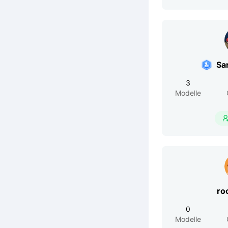
Sa
3
Modelle
ro
0
Modelle