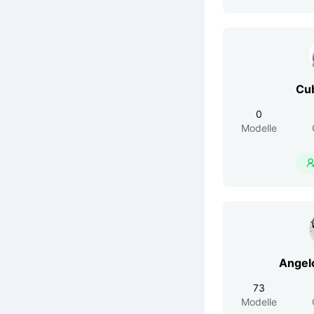
Cu
0
Modelle
73
Modelle