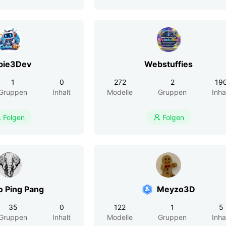
bie3Dev
Webstuffies
1
0
272
2
19
Gruppen
Inhalt
Modelle
Gruppen
Inha
Folgen
Folgen


Angelo Ping Pang
Meyzo3D
35
0
122
1
5
Gruppen
Inhalt
Modelle
Gruppen
Inha