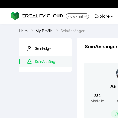
Explore
FlowPrint


Heim
My Profile
SeinAnhänger
SeinAnhänger
SeinFolgen
SeinAnhänger
AsT
232
Modelle