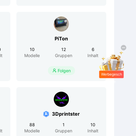
PiTon
0
10
12
6
lt
Modelle
Gruppen
Inhalt
Folgen

Werbegesch
enke
3Dprintster
88
1
10
lt
Modelle
Gruppen
Inhalt