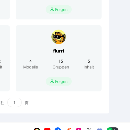
Folgen

flurri
2
4
15
5
lt
Modelle
Gruppen
Inhalt
Folgen

前往
页