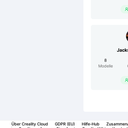
Jack
8
Modelle
Über Creality Cloud
GDPR (EU)
Hilfe-Hub
Zusammena