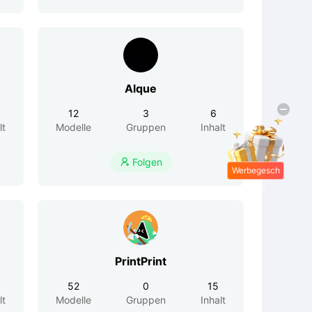
Alque
12
3
6
lt
Modelle
Gruppen
Inhalt
Folgen

Werbegesch
enke
PrintPrint
52
0
15
lt
Modelle
Gruppen
Inhalt