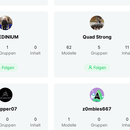
EDINIUM
Quad Strong
1
0
62
5
11
Gruppen
Inhalt
Modelle
Gruppen
Inha
Folgen
Folgen


ipper07
z0mbies667
0
0
1
0
0
Gruppen
Inhalt
Modelle
Gruppen
Inha