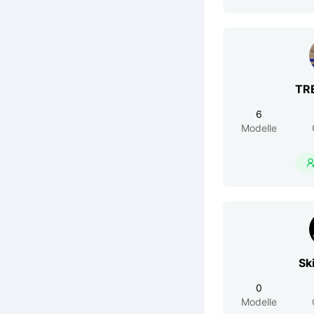
TR
6
Modelle
Sk
0
Modelle