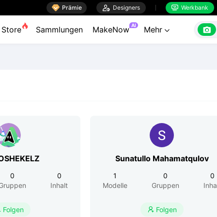

Prämie

Designers
Werkbank


AI

Store
Sammlungen
MakeNow
Mehr

OSHEKELZ
Sunatullo Mahamatqulov
0
0
1
0
0
Gruppen
Inhalt
Modelle
Gruppen
Inha
Folgen
Folgen

