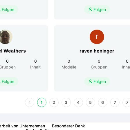
Folgen
Folgen


el Weathers
raven heninger
0
0
0
0
0
Gruppen
Inhalt
Modelle
Gruppen
Inha
Folgen
Folgen


1
2
3
4
5
6
7
rbeit von Unternehmen
Besonderer Dank