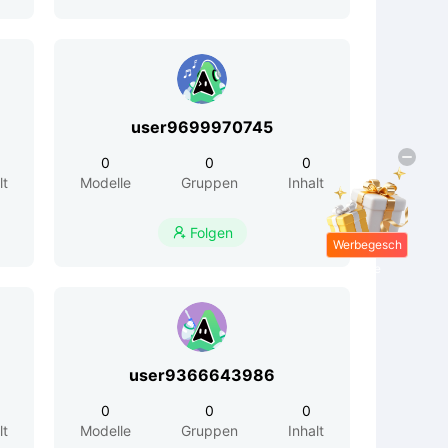
user9699970745
0
0
0
lt
Modelle
Gruppen
Inhalt
Folgen

Werbegesch
enke
user9366643986
0
0
0
lt
Modelle
Gruppen
Inhalt