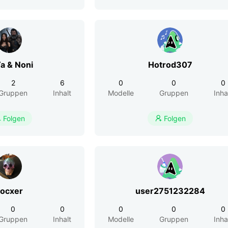
a & Noni
Hotrod307
2
6
0
0
0
Gruppen
Inhalt
Modelle
Gruppen
Inha
Folgen
Folgen


ocxer
user2751232284
0
0
0
0
0
Gruppen
Inhalt
Modelle
Gruppen
Inha