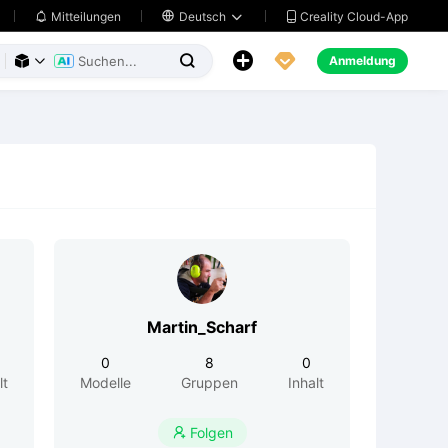
Creality Cloud-App
Mitteilungen

Deutsch





Anmeldung



Martin_Scharf
0
8
0
lt
Modelle
Gruppen
Inhalt
Folgen
