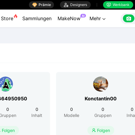

Prämie

Designers
Werkbank


AI

Store
Sammlungen
MakeNow
Mehr

664950950
Konctantin00
0
0
0
0
0
Gruppen
Inhalt
Modelle
Gruppen
Inha
Folgen
Folgen

