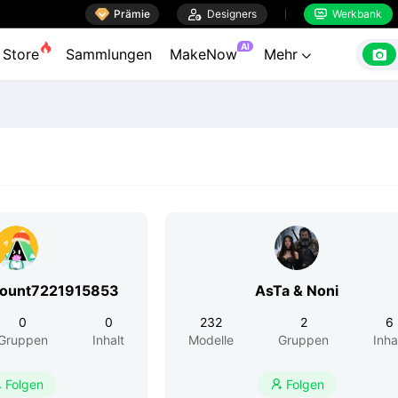

Prämie

Designers
Werkbank


AI

Store
Sammlungen
MakeNow
Mehr

count7221915853
AsTa & Noni
0
0
232
2
6
Gruppen
Inhalt
Modelle
Gruppen
Inha
Folgen
Folgen

