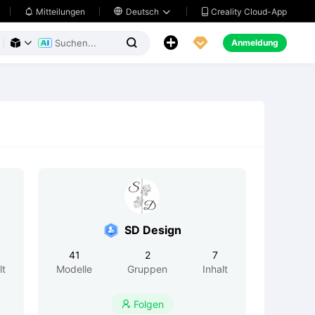
Creality Cloud-App
Mitteilungen

Deutsch





Anmeldung



SD Design
41
2
7
lt
Modelle
Gruppen
Inhalt
Folgen
