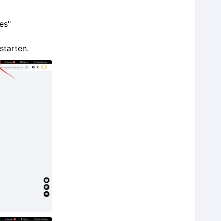
es"
starten.