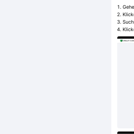
Gehe
Klick
Such
Klic