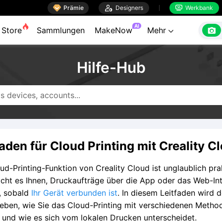

Prämie

Designers
Werkbank


AI

Store
Sammlungen
MakeNow
Mehr

Hilfe-Hub
faden für Cloud Printing mit Creality C
ud-Printing-Funktion von Creality Cloud ist unglaublich pra
cht es Ihnen, Druckaufträge über die App oder das Web-In
, sobald
Ihr Gerät verbunden ist
. In diesem Leitfaden wird de
eben, wie Sie das Cloud-Printing mit verschiedenen Metho
und wie es sich vom lokalen Drucken unterscheidet.