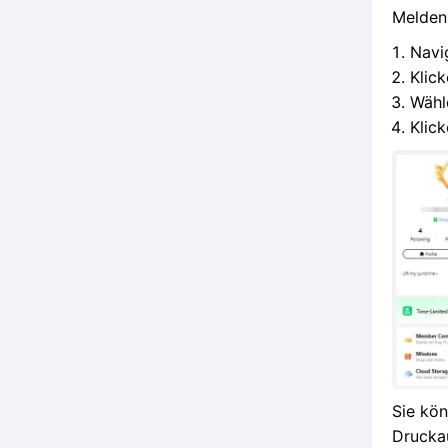
Melden 
Navig
Klick
Wähl
Klic
Sie kö
Drucka