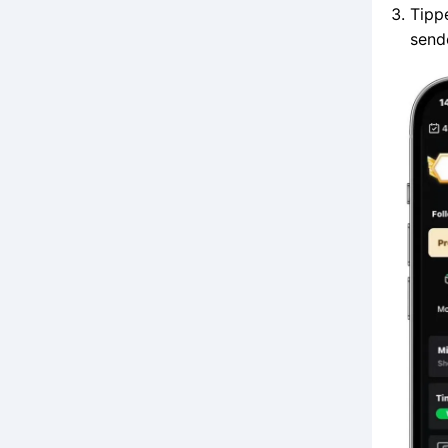
Tipp
send