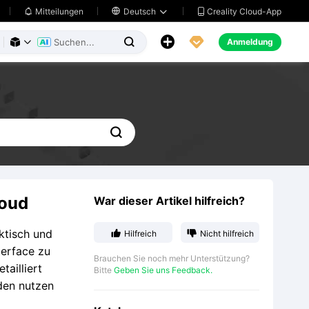
Creality Cloud-App
Mitteilungen

Deutsch





Anmeldung




loud
War dieser Artikel hilfreich?
ktisch und


Hilfreich
Nicht hilfreich
terface zu
Brauchen Sie noch mehr Unterstützung?
tailliert
Bitte
Geben Sie uns Feedback.
den nutzen