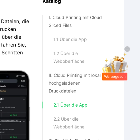
Katalog
I. Cloud Printing mit Cloud
Dateien, die
Sliced Files
Drucken
 über die
1.1 Über die App
fahren Sie,
 Schritten
1.2 Über die
Weboberfläche
II. Cloud Printing mit lokal
Werbegesch
hochgeladenen
enke
Druckdateien
2.1 Über die App
2.2 Über die
Weboberfläche