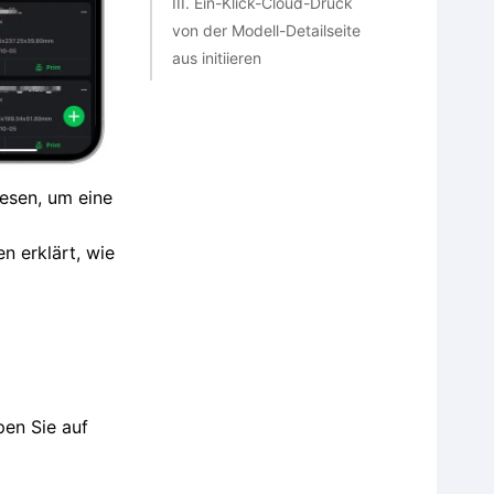
III. Ein-Klick-Cloud-Druck
von der Modell-Detailseite
aus initiieren
3.1 Über die App
3.2 Über die
Weboberfläche
lesen, um eine
IV. Auslösen des Cloud-
n erklärt, wie
Drucks mit lokalen
Maschinendateien
4.1 Über die App
4.2 Über die
Weboberfläche
pen Sie auf
V. Wissenserweiterung:
Unterschiede zwischen