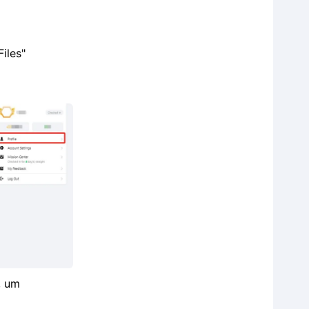
iles"
, um