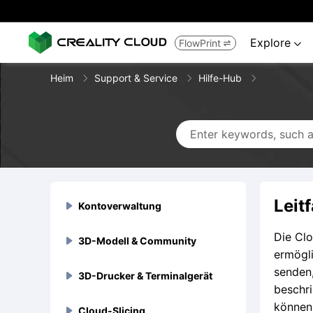
Explore
FlowPrint


Heim
Support & Service
Hilfe-Hub
Leit
Kontoverwaltung

Die Clo
3D-Modell & Community
Registrierung & Anmeldung


ermögli
senden
Wie erhalte ich meine

3D-Drucker & Terminalgerät
3D-Modell-Uploads



Konto-ID?
beschri
können 
Warum wurde mein Konto
Model File Batch Upload


Cloud-Slicing
Kontosperre & Stummschaltung
Kontolöschung
3D-Modell-Handel & Rabatte
Flaggschiff-Serie



