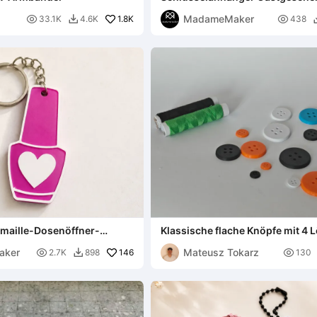
Heiligstes Herz
MadameMaker

1.8K

33.1K
4.6K
438

maille-Dosenöffner-
Klassische flache Knöpfe mit 4 
nger
18 Größen (12L bis 40L)
aker
Mateusz Tokarz

146

2.7K
898
130
