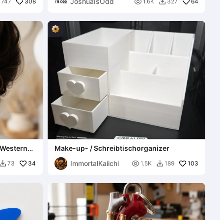
JoshuaIsOdd
308

64
747
1.6K
327

 Western-
Make-up- / Schreibtischorganizer
ImmortalKaiichi
34

103
73
1.5K
189

