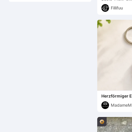
Fillifuu
Herzförmiger E
Schlüsselanhä
MadameM