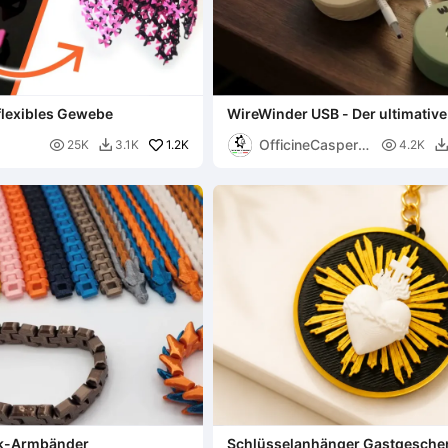
rflexibles Gewebe
WireWinder USB - Der ultimativ
XL
OfficineCasperL

1.2K

25K
3.1K
4.2K

AB
lk-Armbänder
Schlüsselanhänger Gastgesche