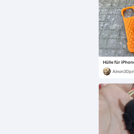
Hülle für iPhon
Ainon3Dpri
cz