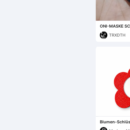
ONI-MASKE S
SAMURAI
TRXDTH
Blumen-Schlüs
und Anhänger