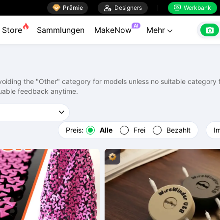

Prämie

Designers
Werkbank


AI

Store
Sammlungen
MakeNow
Mehr

ding the "Other" category for models unless no suitable category fi
uable feedback anytime.
Preis:
Alle
Frei
Bezahlt