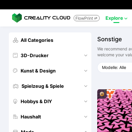
Explore
FlowPrint


Sonstige
All Categories

We recommend avoi
welcome your val
3D-Drucker


Kunst & Design


Spielzeug & Spiele


Hobbys & DIY


Haushalt

