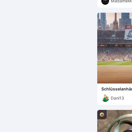
MadameM
Schlüsselanhä
Dani13