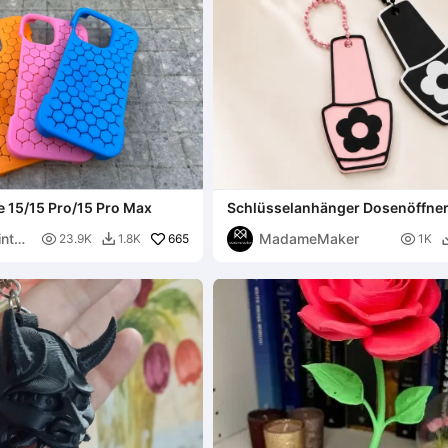
e 15/15 Pro/15 Pro Max
Schlüsselanhänger Dosenöffne
Emaille
nt
MadameMaker

665

23.9K
1.8K
1K
