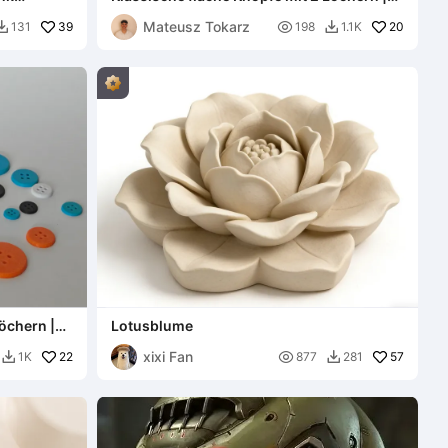
18 Größen
Mateusz Tokarz
39

20
131
198
1.1K


Löchern |
Lotusblume
xixi Fan
22

57
1K
877
281

