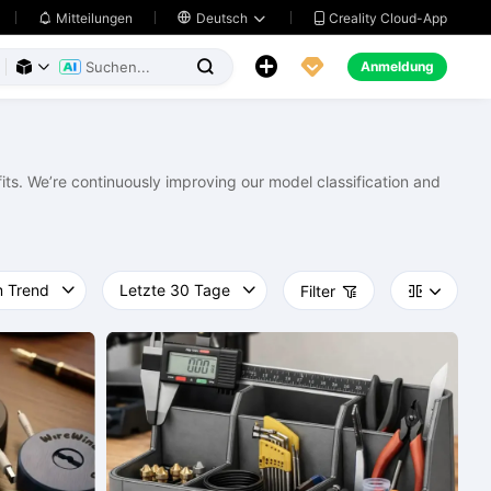
Creality Cloud-App
Mitteilungen

Deutsch





Anmeldung



ts. We’re continuously improving our model classification and
Filter


