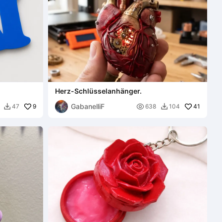
Herz-Schlüsselanhänger.
GabanelliF
9

41
47
638
104

