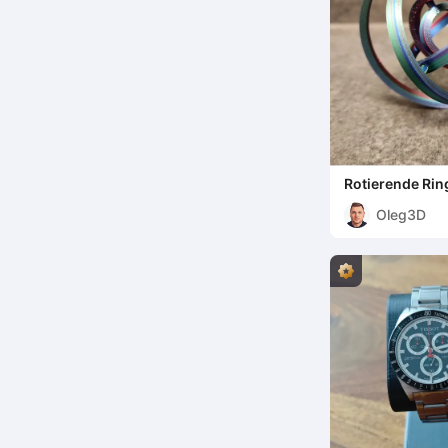
Rotierende Rin
Schlüsselanhä
Oleg3D