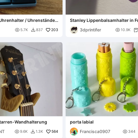
Uhrenhalter / Uhrenständer
Stanley Lippenbalsamhalter in 
Bechers
3dprintifer

203

5.7K
837
10.9K


itarren-Wandhalterung
porta labial
NT
Francisca0907

564

9.6K
1.3K
344
