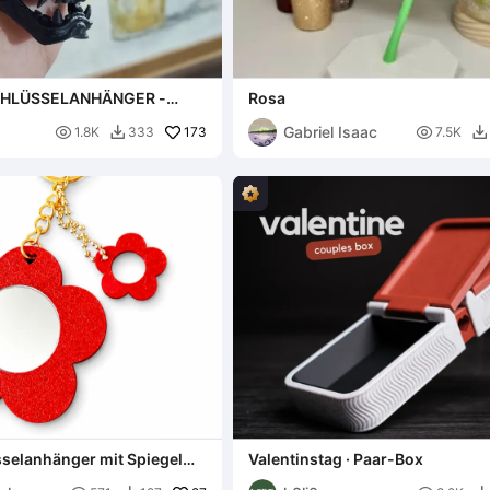
CHLÜSSELANHÄNGER -
Rosa
Gabriel Isaac

173

1.8K
333
7.5K


selanhänger mit Spiegel
Valentinstag · Paar-Box