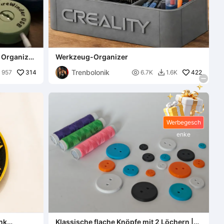
e Organizer
Werkzeug-Organizer
Trenbolonik
314

422
957
6.7K
1.6K


Werbegesch
enke
nk
Klassische flache Knöpfe mit 2 Löchern |