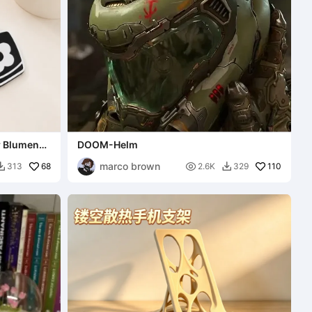
r Blumen-
DOOM-Helm
marco brown
68

110
313
2.6K
329

