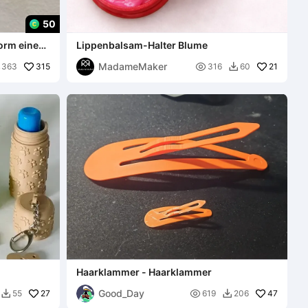
50
Form eines
Lippenbalsam-Halter Blume
MadameMaker
315

21
363
316
60

Haarklammer - Haarklammer
Good_Day
27

47
55
619
206

