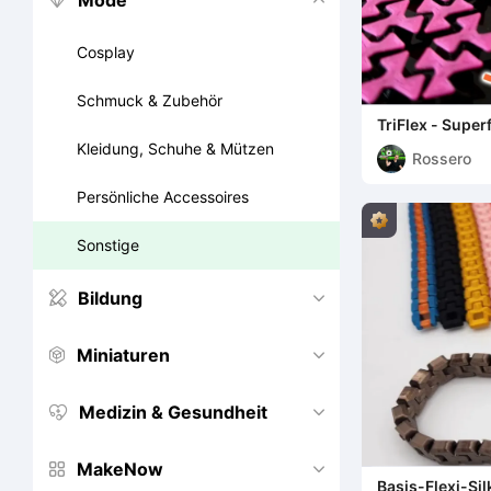
Mode


Cosplay
Schmuck & Zubehör
TriFlex - Supe
Kleidung, Schuhe & Mützen
Rossero
Persönliche Accessoires
Sonstige
Bildung


Miniaturen


Medizin & Gesundheit


MakeNow


Basis-Flexi-Si