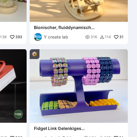
Bionischer, fluiddynamisch
durchbrochener Kühl-Smartphone-
Y create lab
393
Ständer

31
1.5K
316
114

Fidget Link Gelenkiges
Manschettenarmband