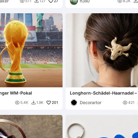
aker
h3li0

27

571
127
8.2K


nger WM-Pokal
Longhorn-Schädel-Haarnadel –
Haaraccessoire
Decorartor

201

5.4K
1.9K
421
