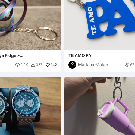
ge Fidget-
TE AMO PAI
nger.
MadameMaker

142

2.2K
387
67
