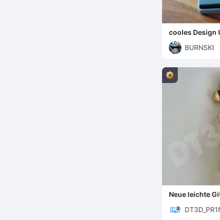
cooles Design 
für 1 bis 4
BURNSKI
Neue leichte G
DT3D_PR1