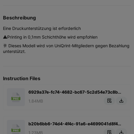
Beschreibung
Eine Druckunterstützung ist erforderlich
⚠️Printing in 0,1mm Schichthöhe wird empfohlen
🥂 Dieses Modell wird von UniQrint-Mitgliedern gegen Bezahlung
unterstützt.
Instruction Files
6929a37e-fc74-4682-bc67-5c2d54e73c8b.png
1.84MB


b20b6bb6-74d4-4f4c-91a6-e4699041d8f4.png
1.23MB

