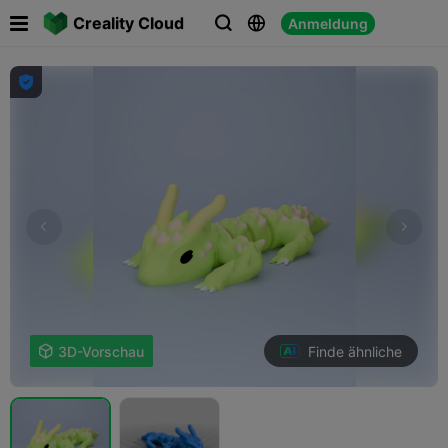

Creality Cloud
Anmeldung




Finde ähnliche

3D-Vorschau