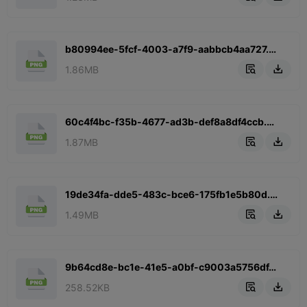
b80994ee-5fcf-4003-a7f9-aabbcb4aa727.png
1.86MB


60c4f4bc-f35b-4677-ad3b-def8a8df4ccb.png
1.87MB


19de34fa-dde5-483c-bce6-175fb1e5b80d.png
1.49MB


9b64cd8e-bc1e-41e5-a0bf-c9003a5756df.png
258.52KB

