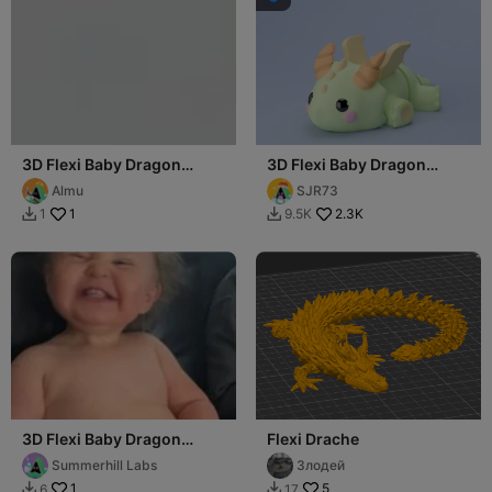
3D Flexi Baby Dragon
3D Flexi Baby Dragon
Keychain (Limited Time
Keychain (Limited Time
Almu
SJR73
Free) UniQrint
Free) UniQrint
1
2.3K
1
9.5K


3D Flexi Baby Dragon
Flexi Drache
Keychain (Limited Time
Summerhill Labs
Злодей
Free) UniQrint
1
5
6
17

