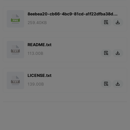
8eebea20-cb66-4bc9-81cd-a1f22dfba38d.png
259.40KB


README.txt
113.00B


LICENSE.txt
139.00B

