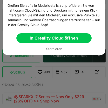
Greifen Sie auf alle Modelldetails zu, profitieren Sie von
nahtlosem Cloud-Slicing und Drucken mit nur einem Klick.
Interagieren Sie mit den Modellen, um exklusive Punkte zu
0.2mm layer, 3 walls, 15% infill
sammeln und weitere Überraschungen freizuschalten – nur
02h 58m
1 plates
60.28g



in der Creality Cloud App!
Mehr sehen
In Creality Cloud öffnen

Stornieren
Wolkenscheibe
In Creality Cloud öffnen

Schub
999
967
4



2024-05-29
2.8K
11



🚀 SPARKX i7 Series — Now Only $229
sale

(26% OFF) >> Shop Now