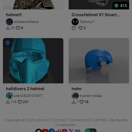
415
helmet1
CrossHelmet X1 Smart
Motorcycle Helmet – HUD,
whateverllama
Tommy7
360° Vision
6
2
25



helldivers 2 helmet
helm
user2423131477
mariel redaja
257
18
718
7


Copyright © 2025 CREALITY 3D (HK) TECHNOLOGY LIMITED. Alle Rechte
vorbehalten.





