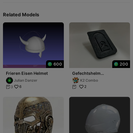
Related Models
600
200
Frieren Eisen Helmet
Gefechtshelm
Gefechtshelm Abdeckung
Julian Danzer
K2 Combo
von G - Hptm
6
2
3

