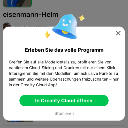
eisenmann-Helm
Juan E Belasquez

Print Settings (2)
Hinzufügen
Mode
Cosplay



Erleben Sie das volle Programm
Alle
K2 Plus
K2 Pro
K2
SPARKX i7
Crea
Greifen Sie auf alle Modelldetails zu, profitieren Sie von
nahtlosem Cloud-Slicing und Drucken mit nur einem Klick.
Interagieren Sie mit den Modellen, um exklusive Punkte zu
0.2mm layer, 2 walls, 15% infill
sammeln und weitere Überraschungen freizuschalten – nur
1d 0h
3 plates
556.35g



in der Creality Cloud App!
In Creality Cloud öffnen
5.0

0.2mm layer, 2 walls, 15% infill
Stornieren
20h 47m
2 plates
327.76g


