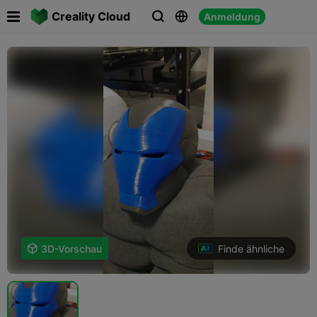

Creality Cloud
Anmeldung



Finde ähnliche

3D-Vorschau