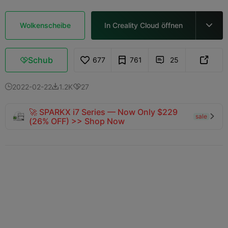
Wolkenscheibe
In Creality Cloud öffnen

Schub
677
761
25



2022-02-22
1.2K
27



🚀 SPARKX i7 Series — Now Only $229
sale

(26% OFF) >> Shop Now