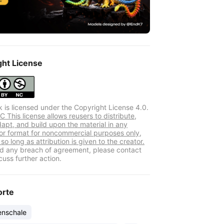
ght License
k is licensed under the Copyright License 4.0.
 This license allows reusers to distribute,
dapt, and build upon the material in any
r format for noncommercial purposes only,
so long as attribution is given to the creator.
ind any breach of agreement, please contact
cuss further action.
orte
enschale