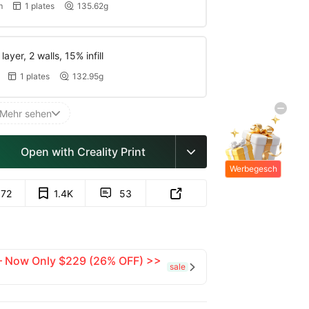
m
1 plates
135.62g


yer, 2 walls, 15% infill
1 plates
132.95g


Mehr sehen

Open with Creality Print

Werbegesch
enke
872
1.4K
53


 — Now Only $229 (26% OFF) >>
sale
