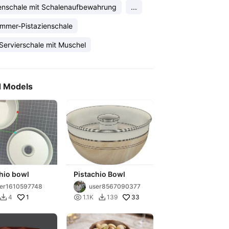
ienschale mit Schalenaufbewahrung
...
mmer-Pistazienschale
Servierschale mit Muschel
d Models
hio bowl
Pistachio Bowl
er1610597748
user8567090377
1

33
4
1.1K
139

