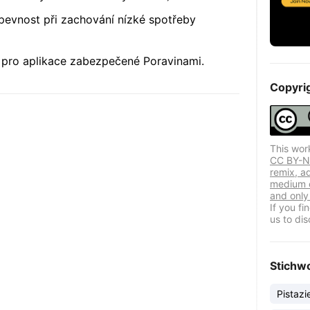
pevnost při zachování nízké spotřeby
 pro aplikace zabezpečené Poravinami.
Copyri
This wor
CC BY-NC
remix, a
medium o
and only 
If you f
us to dis
Stichw
Pistazi