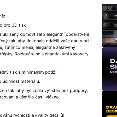
ně:
o pro 3D tisk
 a uklizený domov! Tato elegantní občerstvení
ný tak, aby dokonale oddělil vaše dárky od
cie, zatímco menší, elegantně zakřivený
řápky. Rozloučte se s chaotickými kávovary!
dný tisk s minimálním potíží.
 účinnost materiálu.
žen tak, aby byl zcela vytištěn bez podpory,
ování a ušetřilo čas i vlákno.
váhu rychlosti a kvality detailů)