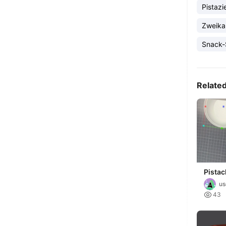
Pistaz
Zweika
Snack-
Relate
Pistac
us

43