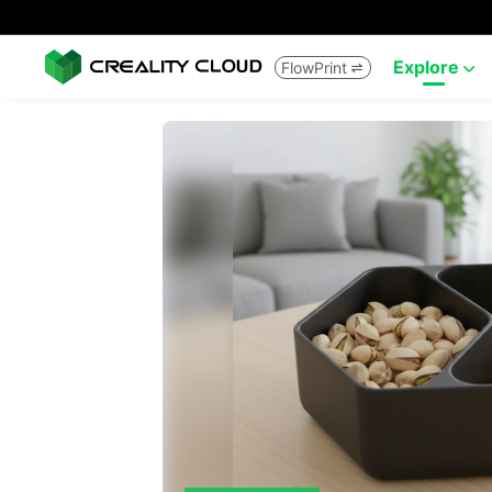
Explore
FlowPrint

