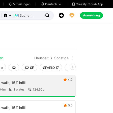
Creality Cloud-App
Mitteilungen

Deutsch





Anmeldung



en
Haushalt
Sonstige


ro
K2
K2 SE
SPARKX i7
Creality Hi
Ender-3 V4
4.0

walls, 15% infill
 04m
1 plates
124.50g


5.0

walls, 15% infill