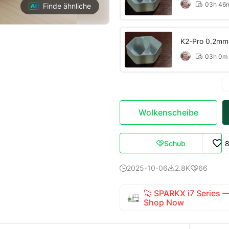
03h 46

Finde ähnliche
K2-Pro 0.2mm la
03h 0m

Wolkenscheibe
Schub

2025-10-06
2.8K
66



🚀 SPARKX i7 Series
Shop Now