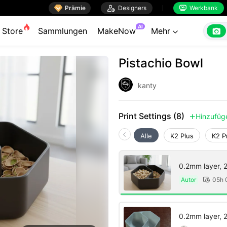

Prämie

Designers
Werkbank


AI

Store
Sammlungen
MakeNow
Mehr

Pistachio Bowl
kanty
Print Settings (8)
Hinzufüg

Alle
K2 Plus
K2 P
0.2mm layer, 2 
Autor
05h

0.2mm layer, 2 