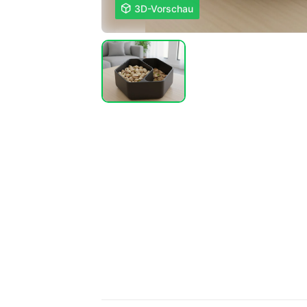

3D-Vorschau