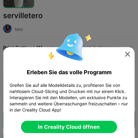
servilletero
teto
Print Settings (1)
Hinzufügen
Haushalt
Werkzeuge & Ersatzteile




Alle
K2 Plus
K2 Pro
K2
SPARKX i7
Crea
Erleben Sie das volle Programm
0.2mm layer, 2 walls, 15% infill
Greifen Sie auf alle Modelldetails zu, profitieren Sie von
06h 06m
1 plates
76.10g



nahtlosem Cloud-Slicing und Drucken mit nur einem Klick.
Interagieren Sie mit den Modellen, um exklusive Punkte zu
sammeln und weitere Überraschungen freizuschalten – nur
in der Creality Cloud App!
Wolkenscheibe
In Creality Cloud öffnen

In Creality Cloud öffnen