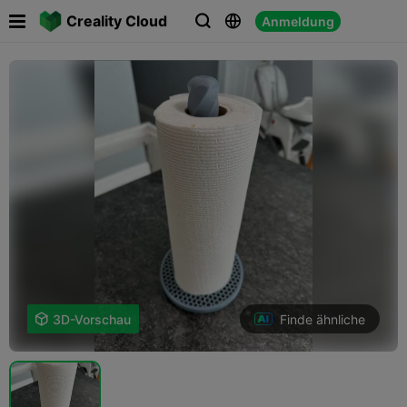

Creality Cloud
Anmeldung



Finde ähnliche

3D-Vorschau