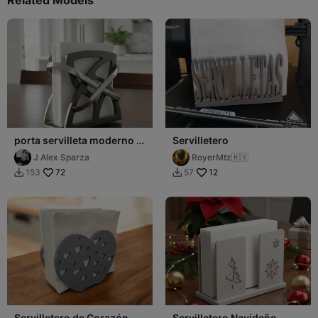
porta servilleta moderno o
Servilletero
servilletero
J Alex Sparza
RoyerMtz🇲🇽
72
12
153
57


Servilletero de Corazón
Servilletero Navideño