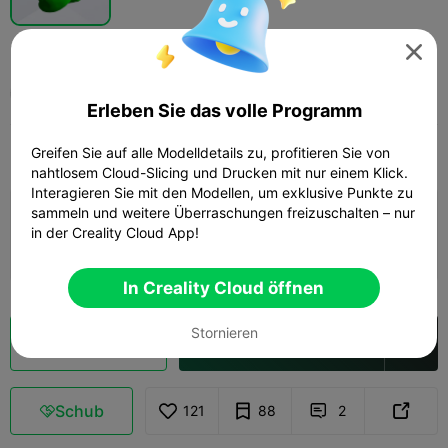
Shrek-Ring

Buckley
Erleben Sie das volle Programm
Greifen Sie auf alle Modelldetails zu, profitieren Sie von
Print Settings
Hinzufügen
Mode
Schmuck & Zubehör



nahtlosem Cloud-Slicing und Drucken mit nur einem Klick.
Interagieren Sie mit den Modellen, um exklusive Punkte zu
sammeln und weitere Überraschungen freizuschalten – nur
Druckkonfiguration hinzufügen

in der Creality Cloud App!
Mehr Punkte verdienen
In Creality Cloud öffnen
Stornieren
Wolkenscheibe
In Creality Cloud öffnen

Schub
121
88
2


