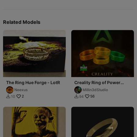
Related Models
The Ring Hue Forge - LotR
Creality Ring of Power
Lord of Rings Lotr 1 Ring to
Neexus
Millin3dStudio
Rule All
2
56
10
94

