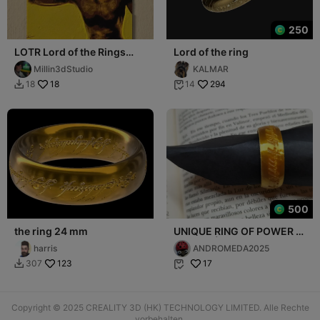
250
LOTR Lord of the Rings
Lord of the ring
Gollum and Ring of Power
Millin3dStudio
KALMAR
HueForge Pic
18
294
18
14


500
the ring 24 mm
UNIQUE RING OF POWER -
ANILLO ÚNICO DE PODER.
harris
ANDROMEDA2025
123
17
307


Copyright © 2025 CREALITY 3D (HK) TECHNOLOGY LIMITED. Alle Rechte
vorbehalten.