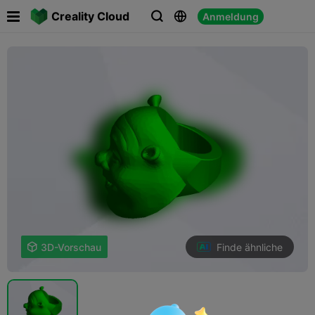

Creality Cloud
Anmeldung



Finde ähnliche

3D-Vorschau