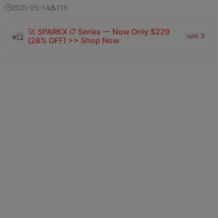
2021-05-14
115


🚀 SPARKX i7 Series — Now Only $229
sale

(26% OFF) >> Shop Now