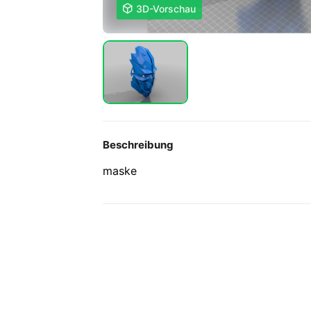

3D-Vorschau
Beschreibung
maske