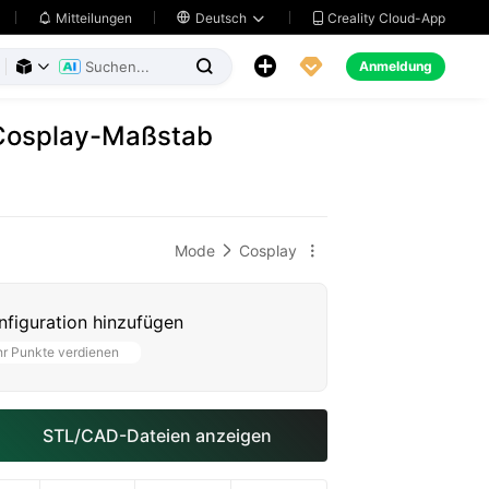
Creality Cloud-App
Mitteilungen

Deutsch





Anmeldung



 Cosplay-Maßstab
Mode
Cosplay


figuration hinzufügen
r Punkte verdienen
STL/CAD-Dateien anzeigen