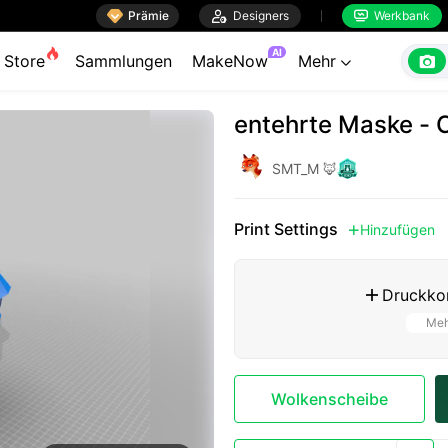

Prämie

Designers
Werkbank


AI

Store
Sammlungen
MakeNow
Mehr

entehrte Maske -
SMT_M 🦊
Print Settings
Hinzufügen

Druckkon

Meh
Wolkenscheibe