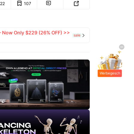
122
107


 — Now Only $229 (26% OFF) >>
sale

Werbegesch
enke