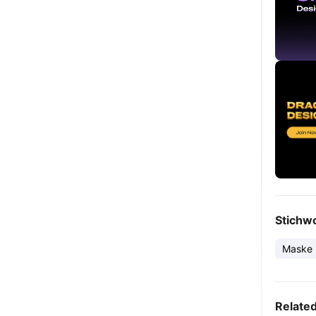
Stichw
Maske
Relate