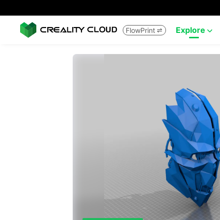
Explore
FlowPrint

