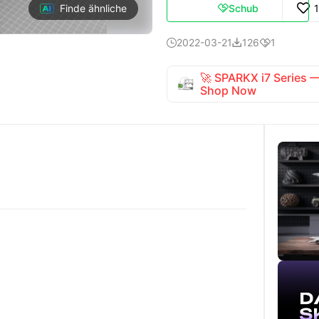
Schub
Finde ähnliche

2022-03-21
126
1



🚀 SPARKX i7 Series
Shop Now