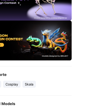
orte
Cosplay
Skala
d Models