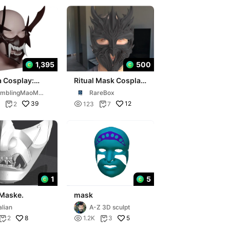
1,395
500
 Cosplay:
Ritual Mask Cosplay
tsu - Mask
Real Scale
umblingMaoMa
RareBox
39

12
2
123
7


1
5
 Maske.
mask
lian
A-Z 3D sculpt
8

5
2
1.2K
3

