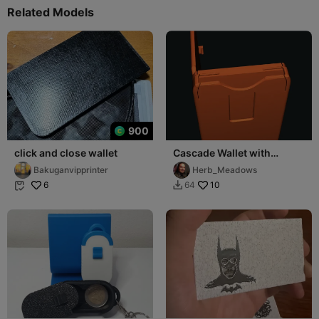
Related Models
900
click and close wallet
Cascade Wallet with
hinged extra door
Bakuganvipprinter
Herb_Meadows
6
10
64

