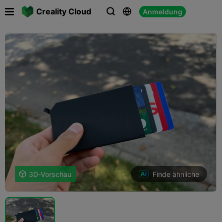

Creality Cloud
Anmeldung



Finde ähnliche

3D-Vorschau