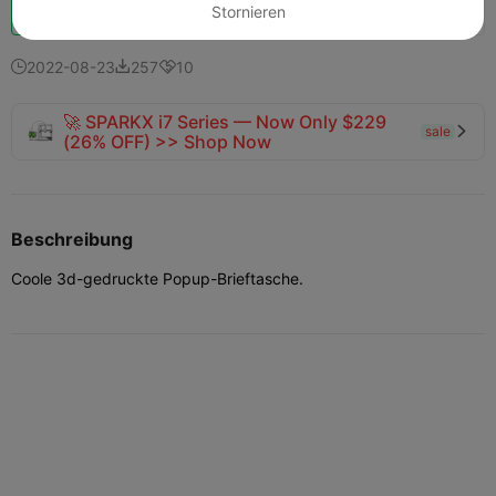
Schub
131
144
2



Stornieren
2022-08-23
257
10



🚀 SPARKX i7 Series — Now Only $229
sale

(26% OFF) >> Shop Now
Beschreibung
Coole 3d-gedruckte Popup-Brieftasche.