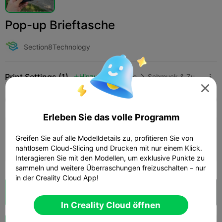
Pop-up Brieftasche
Section8Technology
Print Settings (1)
Hinzufügen
Mode
Schmuck & Zubehör




Alle
K2 Plus
K2 Pro
K2
K2 SE
SPARKX 
Erleben Sie das volle Programm
0.2mm layer, 3 walls, 15% infill
Greifen Sie auf alle Modelldetails zu, profitieren Sie von
01h 19m
1 plates
26.34g



nahtlosem Cloud-Slicing und Drucken mit nur einem Klick.
Interagieren Sie mit den Modellen, um exklusive Punkte zu
sammeln und weitere Überraschungen freizuschalten – nur
in der Creality Cloud App!
Wolkenscheibe
In Creality Cloud öffnen

In Creality Cloud öffnen