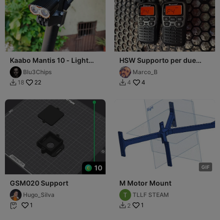
Kaabo Mantis 10 - Light
HSW Supporto per due
Support
Radio PMR 446 Midland
Blu3Chips
Marco_B
XT70 o Simili
22
4
18
4


10
G
I
F
GSM020 Support
M Motor Mount
Hugo_Silva
TLLF STEAM
1
1
2

