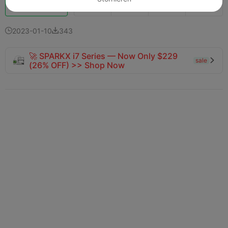
Schub
132
113
12



2023-01-10
343


🚀 SPARKX i7 Series — Now Only $229
sale

(26% OFF) >> Shop Now