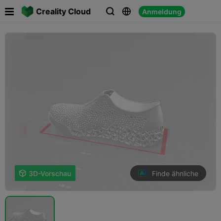

Creality Cloud
Anmeldung



Finde ähnliche

3D-Vorschau