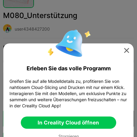
M080_Unterstützung
user4348427200
Print Settings (1)
Hinzufügen
Mode
Kleidung, Schuhe & Mützen




Alle
K2 Plus
K2 Pro
K2
K2 SE
SPARKX 
Erleben Sie das volle Programm
0.2mm layer, 2 walls, 10 infill
Greifen Sie auf alle Modelldetails zu, profitieren Sie von
nahtlosem Cloud-Slicing und Drucken mit nur einem Klick.
08h 24m
1 plates
117.39g



Interagieren Sie mit den Modellen, um exklusive Punkte zu
sammeln und weitere Überraschungen freizuschalten – nur
in der Creality Cloud App!
Wolkenscheibe
In Creality Cloud öffnen

In Creality Cloud öffnen
Stornieren