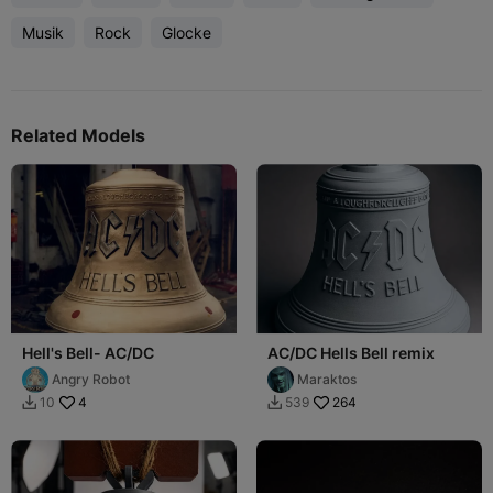
Musik
Rock
Glocke
Related Models
Hell's Bell- AC/DC
AC/DC Hells Bell remix
Angry Robot
Maraktos
4
264
10
539

