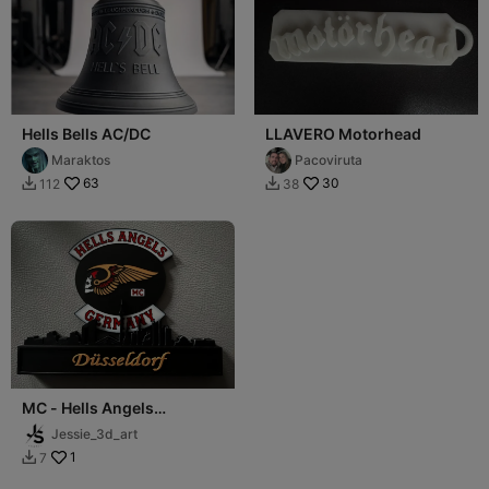
Hells Bells AC/DC
LLAVERO Motorhead
Maraktos
Pacoviruta
63
30
112
38


MC - Hells Angels
Germany Dusseldorf
Jessie_3d_art
Skyline
1
7
