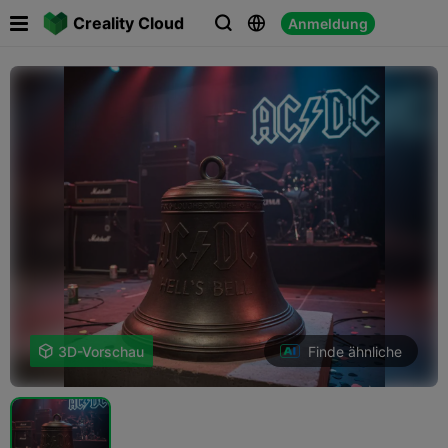

Creality Cloud
Anmeldung



Finde ähnliche

3D-Vorschau