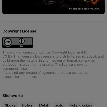
Copyright License
This work is licensed under the Copyright License 4.0.
CC BY This license allows reusers to distribute, remix, adapt, and
build upon the material in any medium or format, so long as
attribution is given to the creator. The license allows for
commercial use.
If you find any breach of agreement, please contact us to
discuss further action.
Stichworte
Glocke
Hölle s
Metall
acdc
Höllenglocken