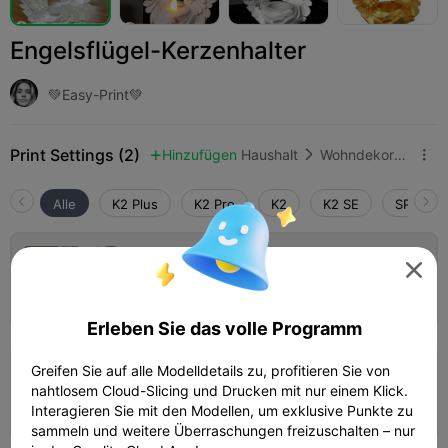
Engelsflügel-Kerzenhalter
💚Easy-Print💚
Print Settings (2)
Hinzufügen
Haushalt
Wohndekoration & Ornamente



Alle
K2 Plus
K2 Pro
K2
K2 SE
SPARKX 
0.2mm layer, 2 walls, 10% infill

Autor
02h 24m
1 plates
44.99g



Erleben Sie das volle Programm
Greifen Sie auf alle Modelldetails zu, profitieren Sie von
0.2mm layer, 2 walls, 15% infill
nahtlosem Cloud-Slicing und Drucken mit nur einem Klick.
02h 12m
1 plates
48.75g



Interagieren Sie mit den Modellen, um exklusive Punkte zu
sammeln und weitere Überraschungen freizuschalten – nur