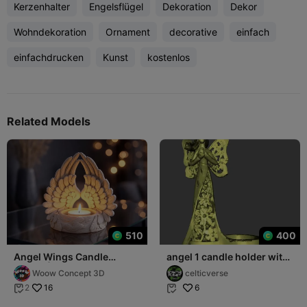
Kerzenhalter
Engelsflügel
Dekoration
Dekor
Wohndekoration
Ornament
decorative
einfach
einfachdrucken
Kunst
kostenlos
Related Models
510
400
Angel Wings Candle
angel 1 candle holder with
Holder | Guardian Angel
bird
Woow Concept 3D
celticverse
Figurine
16
6
2

