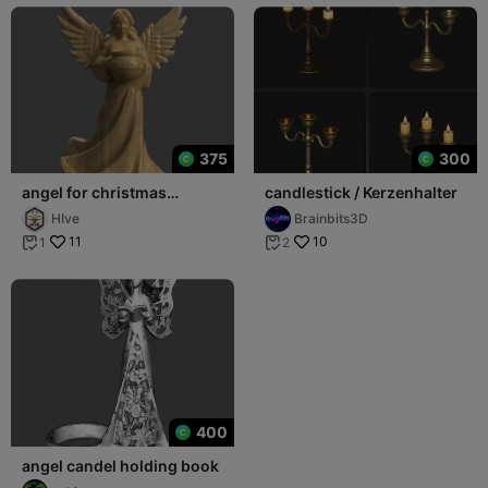
375
300
angel for christmas
candlestick / Kerzenhalter
decoration candle holder
HIve
Brainbits3D
003
11
10
1
2


400
angel candel holding book