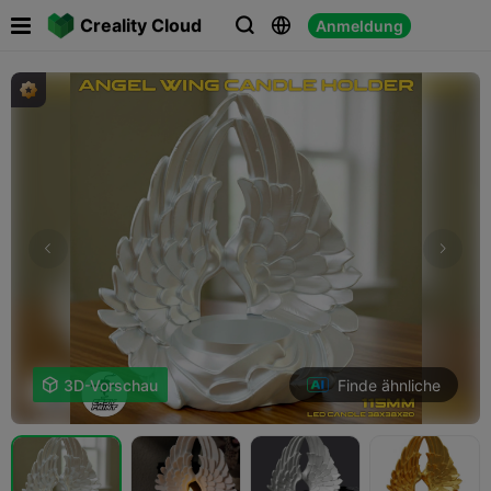

Creality Cloud
Anmeldung



Finde ähnliche

3D-Vorschau