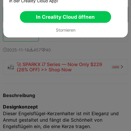
in der Creality Cloud App!
Wolkenscheibe
In Creality Cloud öffnen

In Creality Cloud öffnen
Stornieren
Schub
198
257
21



2025-11-18
457
40



🚀 SPARKX i7 Series — Now Only $229
sale

(26% OFF) >> Shop Now
Beschreibung
Designkonzept
Dieser Engelsflügel-Kerzenhalter ist mit Eleganz und
Anmut gestaltet und fängt die Schönheit von
Engelsflügeln ein, die eine Kerze tragen.