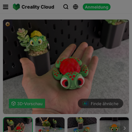

Creality Cloud
Anmeldung



Finde ähnliche

3D-Vorschau
