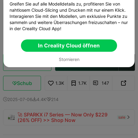
Greifen Sie auf alle Modelldetails zu, profitieren Sie von
4.6

nahtlosem Cloud-Slicing und Drucken mit nur einem Klick.
0,2mm Schicht, 3 Wände, 15% Füllung
Interagieren Sie mit den Modellen, um exklusive Punkte zu
04h 55m
1 plates
111.61g



sammeln und weitere Überraschungen freizuschalten – nur
in der Creality Cloud App!
Mehr sehen

In Creality Cloud öffnen
Stornieren
Wolkenscheibe
In Creality Cloud öffnen

Schub
1.3K
1.7K
147



2025-07-06
4.4K
214



🚀 SPARKX i7 Series — Now Only $229
sale

(26% OFF) >> Shop Now