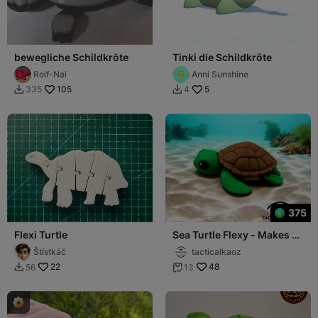
bewegliche Schildkröte
Tinki die Schildkröte
Rolf-Nai
Anni Sunshine
105
5
335
4


375
Flexi Turtle
Sea Turtle Flexy - Makes a
swimming animation
Štístkáč
tacticalkaoz
22
48
56
13

