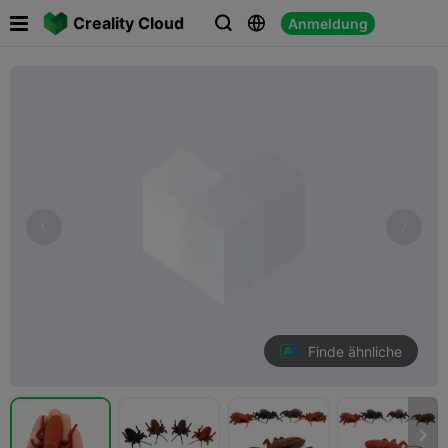

Creality Cloud
Anmeldung



Finde ähnliche
