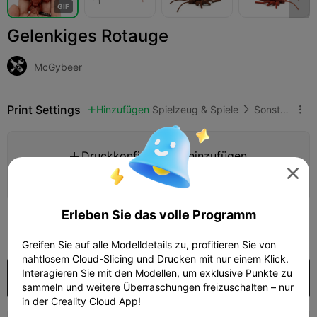
G
I
F
Gelenkiges Rotauge
McGybeer
Print Settings
Hinzufügen
Spielzeug & Spiele
Sonstige



Druckkonfiguration hinzufügen


Mehr Punkte verdienen
Erleben Sie das volle Programm
199

Greifen Sie auf alle Modelldetails zu, profitieren Sie von
nahtlosem Cloud-Slicing und Drucken mit nur einem Klick.
Interagieren Sie mit den Modellen, um exklusive Punkte zu
Kaufen
sammeln und weitere Überraschungen freizuschalten – nur
in der Creality Cloud App!