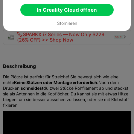
140
81
1


In Creality Cloud öffnen
2024-01-10
5


Stornieren
🚀 SPARKX i7 Series — Now Only $229
sale

(26% OFF) >> Shop Now
Beschreibung
Die Plötze ist perfekt für Streiche! Sie bewegt sich wie eine
echte
Keine Stützen oder Montage erforderlich.
Nach dem
Drucken
schneidest
du zwei Stücke Rohfilament ab und steckst
sie als Antennen in die Kopflöcher. Du kannst sie mit etwas Hitze
biegen, um sie besser aussehen zu lassen, oder sie mit Klebstoff
fixieren: