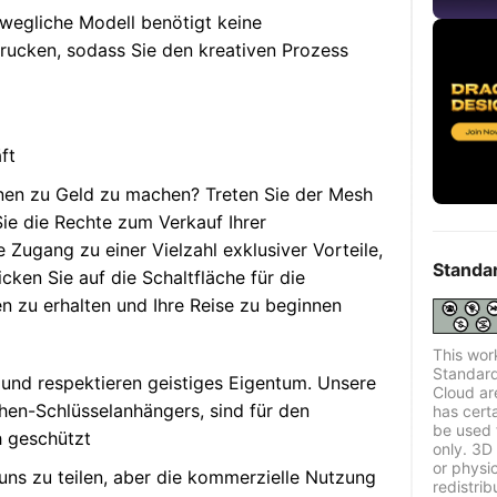
wegliche Modell benötigt keine
drucken, sodass Sie den kreativen Prozess
ft
ionen zu Geld zu machen? Treten Sie der Mesh
ie die Rechte zum Verkauf Ihrer
Zugang zu einer Vielzahl exklusiver Vorteile,
Standa
icken Sie auf die Schaltfläche für die
en zu erhalten und Ihre Reise zu beginnen
This wor
Standard
 und respektieren geistiges Eigentum. Unsere
Cloud ar
chen-Schlüsselanhängers, sind für den
has certa
be used 
h geschützt
only. 3D 
or physi
t uns zu teilen, aber die kommerzielle Nutzung
redistrib