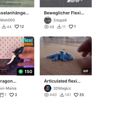
sselanhänger
Beweglicher Flexi
Kristalldrache
nMoh500
Злодей
12

1
44
48
11


150
G
I
F
Dragon
Articulated flexi
lated Print-in-
dragon print in place
exi-Mania
3DMagicc
3

35
1
440
141

