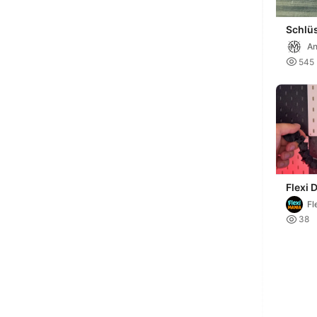
Schlü
L
A

545
Flexi 
Articu
Fl
Place

38