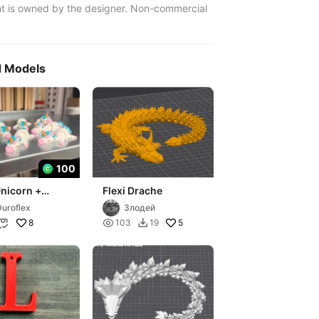
t is owned by the designer. Non-commercial
d Models
100
Unicorn +
Flexi Drache
ain
uroflex
Злодей
8

5
103
19

