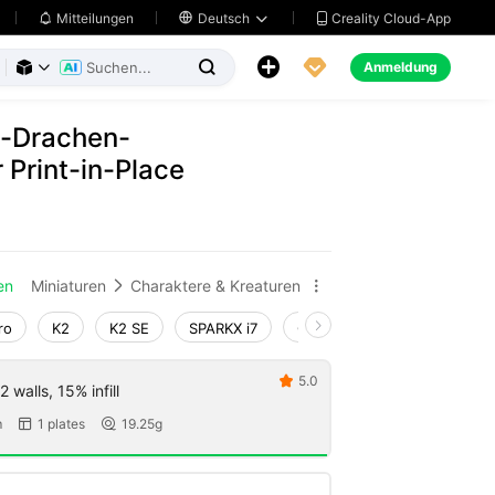
Creality Cloud-App
Mitteilungen

Deutsch





Anmeldung



n-Drachen-
 Print-in-Place
en
Miniaturen
Charaktere & Kreaturen


ro
K2
K2 SE
SPARKX i7
Creality Hi
Ender-3 V4
5.0

 walls, 15% infill
m
1 plates
19.25g

