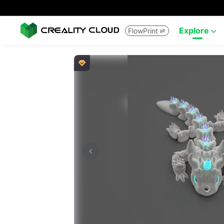
Explore
FlowPrint


