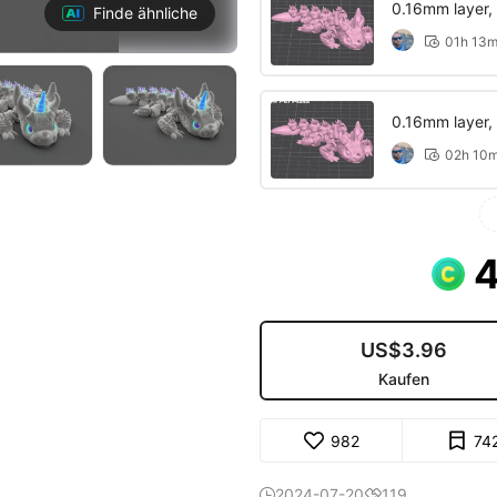
0.16mm layer, 2
Finde ähnliche
01h 13

0.16mm layer, 2
02h 10

US$3.96
Kaufen
982
74
2024-07-20
119

