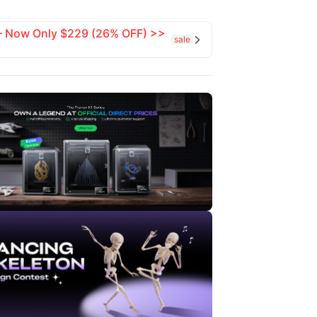
 — Now Only $229 (26% OFF) >>
sale
