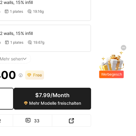
 walls, 15% infill
m
1 plates
19.16g


 walls, 15% infill
m
1 plates
19.67g


Mehr sehen

400
Werbegesch

enke
$7.99/Month
Mehr Modelle freischalten

2
33

