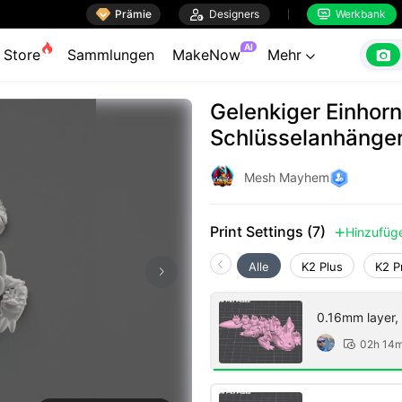

Prämie

Designers
Werkbank


AI

Store
Sammlungen
MakeNow
Mehr

Gelenkiger Einhor
Schlüsselanhänger
Mesh Mayhem
Print Settings (7)
Hinzufüg

Alle
K2 Plus
K2 P
0.16mm layer, 2
02h 14
