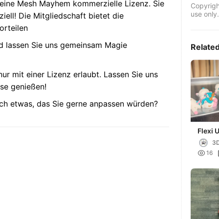
- eine Mesh Mayhem kommerzielle Lizenz. Sie
Copyrigh
use only.
ell! Die Mitgliedschaft bietet die
orteilen
nd lassen Sie uns gemeinsam Magie
Relate
ur mit einer Lizenz erlaubt. Lassen Sie uns
ise genießen!
och etwas, das Sie gerne anpassen würden?
Flexi 
Keych
3D

16