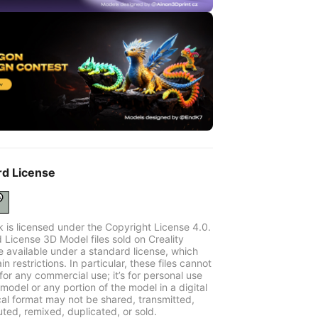
rd License
k is licensed under the Copyright License 4.0.
 License 3D Model files sold on Creality
e available under a standard license, which
in restrictions. In particular, these files cannot
for any commercial use; it’s for personal use
model or any portion of the model in a digital
cal format may not be shared, transmitted,
uted, remixed, duplicated, or sold.