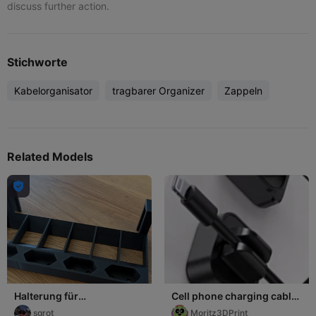
discuss further action.
Stichworte
Kabelorganisator
tragbarer Organizer
Zappeln
Related Models

Halterung für
Cell phone charging cable
Kabelorganizer und
holder/Handy
sgrot
Moritz3DPrint