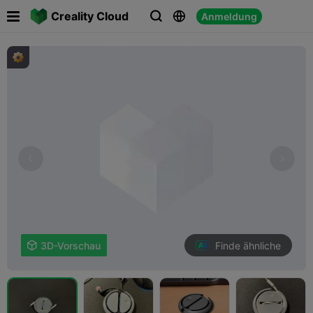

Creality Cloud
Anmeldung



Finde ähnliche

3D-Vorschau