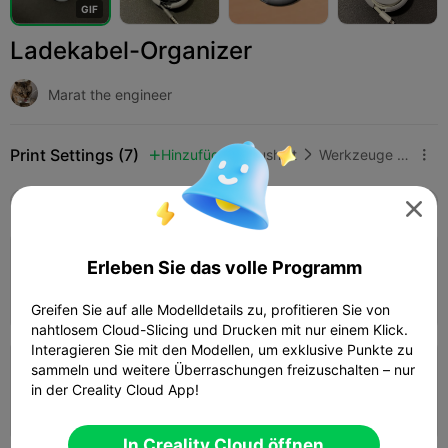
G
I
F
Ladekabel-Organizer
Marat the engineer
Print Settings (7)
Hinzufügen
Haushalt
Werkzeuge & Ersatzteile



Alle
K2 Plus
K2 Pro
K2
K2 SE
SPARKX 

4.0

0.2mm Schicht, 4 Wände, 15% Füllung
Erleben Sie das volle Programm
28m 04s
1 plates
17.14g



Greifen Sie auf alle Modelldetails zu, profitieren Sie von
nahtlosem Cloud-Slicing und Drucken mit nur einem Klick.
Interagieren Sie mit den Modellen, um exklusive Punkte zu
sammeln und weitere Überraschungen freizuschalten – nur
0.2mm Schicht, 2 Wände, 15% Füllung
in der Creality Cloud App!
01h 16m
1 plates
14.82g



In Creality Cloud öffnen