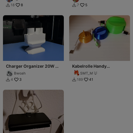
Ladestecker
Ladekabelhalterung
8
5
18
7


Charger Organizer 20W EU
Kabelrolle Handy
lightning cable
Ladekabel / cable spool
Bwoah
SMT_M 🦊
3
41
4
189

