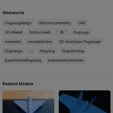
Stichworte
Flugzeugdesign
3ddruckcommunity
CAD
3D-Modell
3ddruckwelt
` 和 `
Flugzeug
kostenlos
translated text
3D-druckbare Flugzeuge
Flugzeuge
...
Flugzeug
Flugfahrzeug
Experimentalflugzeug
kostenloses3dmodell
Related Models