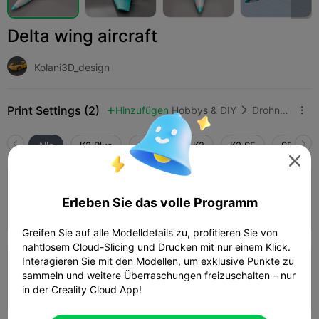
Delta wing aircraft
Kolani3D_design
Print Settings (2)
Hinzufügen
Hobbys & DIY
Drohnen & Luftfahrzeuge



Alle
K2 Plus
K2 Pro
K2
K2 SE
SPARKX 

4.0

0.2mm layer, 3 walls, 15% infill
Erleben Sie das volle Programm
13m 05s
1 plates
2.23g



Greifen Sie auf alle Modelldetails zu, profitieren Sie von
nahtlosem Cloud-Slicing und Drucken mit nur einem Klick.
Interagieren Sie mit den Modellen, um exklusive Punkte zu
0.2mm layer, 2 walls, 15% infill
sammeln und weitere Überraschungen freizuschalten – nur
06m 49s
1 plates
0.69g
in der Creality Cloud App!


