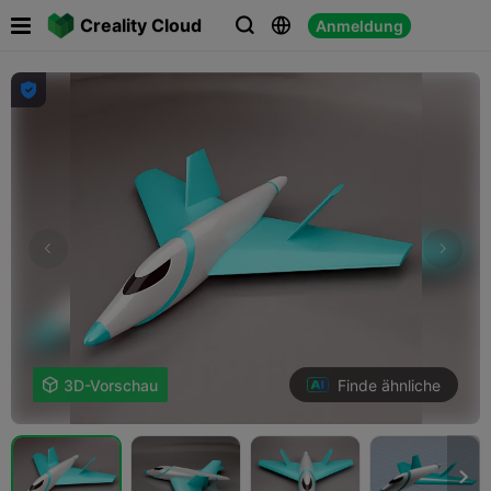

Creality Cloud
Anmeldung




Finde ähnliche

3D-Vorschau
