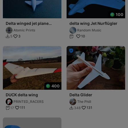
100
Delta winged jet plane
delta wing Jet Nurflügler
(fixed)
Atomic Prints
Random Music
3
10
5



400
DUCK delta wing
Delta Glider
PRINTED_RACERS
The Phill
111
131
17
348

