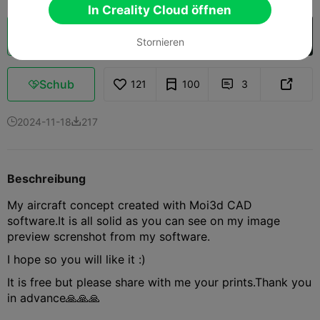
In Creality Cloud öffnen
Wolkenscheibe
In Creality Cloud öffnen

Stornieren
Schub
121
100
3



2024-11-18
217


Beschreibung
My aircraft concept created with Moi3d CAD
software.It is all solid as you can see on my image
preview screnshot from my software.
I hope so you will like it :)
It is free but please share with me your prints.Thank you
in advance🙏🙏🙏