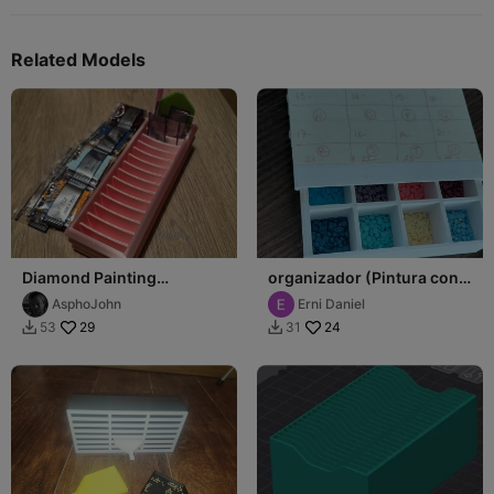
Related Models
Diamond Painting
organizador (Pintura con
Organizer
Diamantes)
AsphoJohn
Erni Daniel
29
24
53
31

