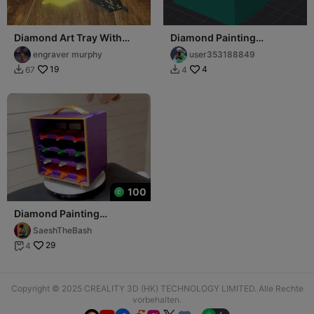
Diamond Art Tray With
Diamond Painting
Tray Organizer
Organizer
engraver murphy
user353188849
By:@luci4no_1797064
19
4
67
4


100
Diamond Painting
Organizer an Storage
SaeshTheBash
29
4

Copyright © 2025 CREALITY 3D (HK) TECHNOLOGY LIMITED. Alle Rechte
vorbehalten.