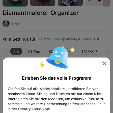
Diamantmalerei-Organizer
Ugin
Print Settings (3)
Hinzufügen
Spielzeug & Spiele
Konstruktionsspielzeug



Alle
K2 Plus
K2 Pro
K2
SPARKX i7
Crea

4.5

0,2 mm Schichthöhe, 2 Wände, 15%
Füllung
Autor
04h 15m
3 plates
193.63g



Erleben Sie das volle Programm
Greifen Sie auf alle Modelldetails zu, profitieren Sie von
nahtlosem Cloud-Slicing und Drucken mit nur einem Klick.
0,2 mm Schichthöhe, 2 Wände, 15%
Füllung
Interagieren Sie mit den Modellen, um exklusive Punkte zu
07h 56m
7 plates
279.05g



sammeln und weitere Überraschungen freizuschalten – nur
in der Creality Cloud App!