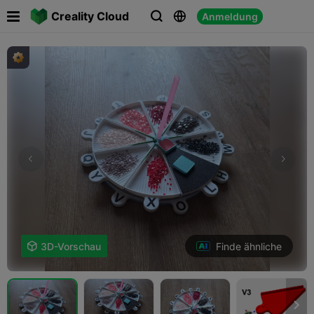

Creality Cloud
Anmeldung



Finde ähnliche

3D-Vorschau
