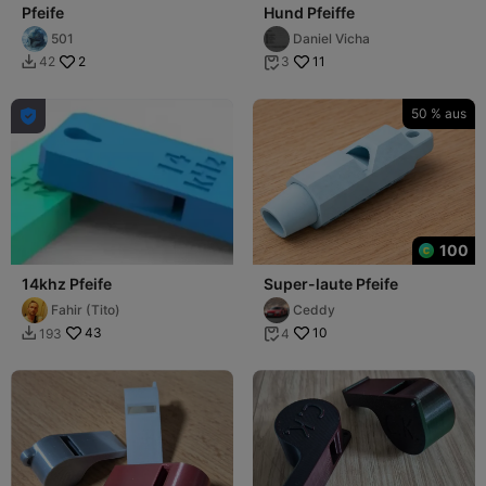
Pfeife
Hund Pfeiffe
501
Daniel Vicha
2
11
42
3


50 % aus

100
14khz Pfeife
Super-laute Pfeife
Fahir (Tito)
Ceddy
43
10
193
4

