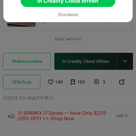
In Creality Cloud öffnen
0.2mm layer, 2 walls, 15% infill
Stornieren
14m 10s
1 plates
6.11g



Mehr sehen

Wolkenscheibe
In Creality Cloud öffnen

Schub
149
150
3



2023-03-26
776
12



🚀 SPARKX i7 Series — Now Only $229
sale

(26% OFF) >> Shop Now