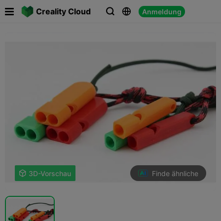

Creality Cloud
Anmeldung



Finde ähnliche

3D-Vorschau