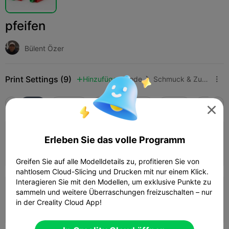
pfeifen
Bülent Özer
Print Settings (9)
Hinzufügen
Mode
Schmuck & Zubehör



Alle
K2 Plus
K2 Pro
K2
K2 SE
SPARKX 

5.0

0.2mm layer, 2 walls, 15% infill
Erleben Sie das volle Programm
15m 27s
1 plates
6.23g



Greifen Sie auf alle Modelldetails zu, profitieren Sie von
nahtlosem Cloud-Slicing und Drucken mit nur einem Klick.
Interagieren Sie mit den Modellen, um exklusive Punkte zu
0.2mm layer, 2 walls, 10% infill
sammeln und weitere Überraschungen freizuschalten – nur
in der Creality Cloud App!
14m 02s
1 plates
6.09g


