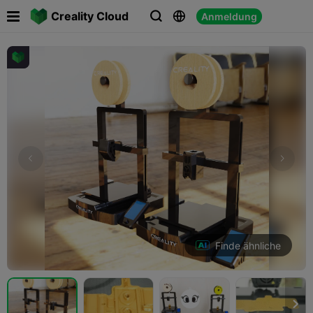

Creality Cloud
Anmeldung



Finde ähnliche
