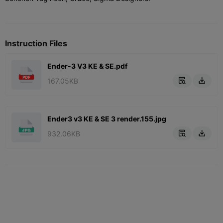
Instruction Files
Ender-3 V3 KE & SE.pdf
167.05KB


Ender3 v3 KE & SE 3 render.155.jpg
932.06KB

