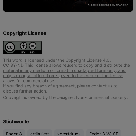
Copyright License
This work is licensed under the Copyright License 4.0.
CC BY-ND This license allows reusers to copy and distribute the
material in any medium or format in unadapted form only, and
only so long as attribution is given to the creator. The license
allows for commercial use.
If you find any breach of agreement, please contact us to
discuss further action.
Copyright is owned by the designer. Non-commercial use only.
Stichworte
Ender-3
artikuliert
vorortdruck
Ender-3 V3 SE