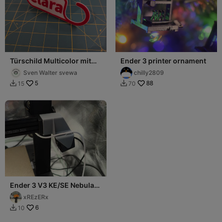
Türschild Multicolor mit
Ender 3 printer ornament
Ender3 V3 SE
Sven Walter svewa
chilly2809
5
88
15
70


Ender 3 V3 KE/SE Nebula
Cam Support
xREzERx
6
10
