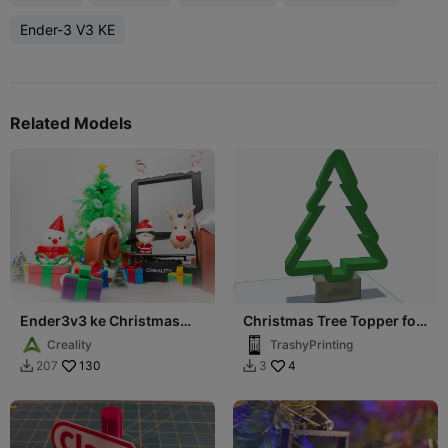
Ender-3 V3 KE
Related Models
Ender3v3 ke Christmas
Christmas Tree Topper for
limited skin
Ender 3 V3 Plus
Creality
TrashyPrinting
130
4
207
3

