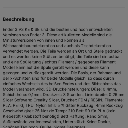
Beschreibung
Ender 3 V3 KE & SE sind die besten und hoch entwickelten
Versionen von Ender 3. Diese artikulierten Modelle sind die
Miniaturversionen von ihnen und können als
Weihnachtsbaumdekoration und auch als Tischdekoration
verwendet werden. Die Teile werden an Ort und Stelle gedruckt
und es werden keine Stützen benötigt, die Teile sind einrastbar
und eine Spülleitung / echtes Filament / gegebenes Filament
Modell kann auf die Spule gerollt werden und diese kann
gezogen und zurückgerollt werden. Die Basis, der Rahmen und
der x-Schlitten sind für beide Modelle gleich, so dass durch
einfaches Wechseln des heißen Endes und des Bildschirms das
Modell verändert wird. 3D-Druckeinstellungen: Düse: 0,4mm,
Schichthöhe: 0,1mm, Druckzeit: 3 Stunden, Linienbreite: 0.26mm
Slicer Software: Creality Slicer, Drucker: FDM / RESIN, Filamente:
PLA, PETG, TPU, Nylon Infill: 5 % Gitter Rückzug: 4mm Rückzug
Geschwindigkeit 25 Nozzle Temp: 210 Bett 90 für PLA (kein
Klebestift / Klebstoff benötigt) Bett Haftung: Rand 5mm,
Außenwände vor Innenwänden, Unterstützt: Keine Danke,
Schönen Tag noch, Grüße, Sigma Designers.