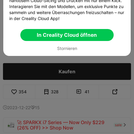
nahtlosem Cloud-Slicing und Drucken mit nur einem Klick.
Interagieren Sie mit den Modellen, um exklusive Punkte zu
sammeln und weitere Überraschungen freizuschalten – nur
in der Creality Cloud App!
0,2 mm Schicht, 3 Wände, 15% Füllung
01h 48m
2 plates
270.76g



In Creality Cloud öffnen
300
Stornieren

Kaufen
354
328
41


2023-12-22
15


🚀 SPARKX i7 Series — Now Only $229
sale

(26% OFF) >> Shop Now