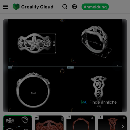

Creality Cloud
Anmeldung



Finde ähnliche
