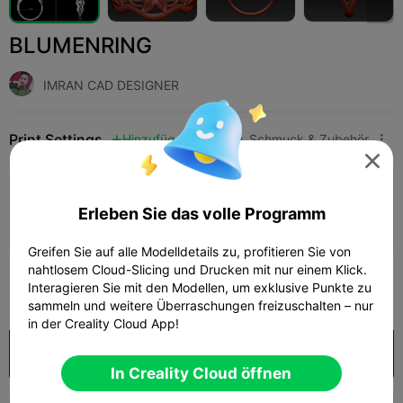
BLUMENRING
IMRAN CAD DESIGNER
Print Settings
Hinzufügen
Mode
Schmuck & Zubehör




Druckkonfiguration hinzufügen

Erleben Sie das volle Programm
Mehr Punkte verdienen
Greifen Sie auf alle Modelldetails zu, profitieren Sie von
nahtlosem Cloud-Slicing und Drucken mit nur einem Klick.
150
Interagieren Sie mit den Modellen, um exklusive Punkte zu

sammeln und weitere Überraschungen freizuschalten – nur
in der Creality Cloud App!
Kaufen
In Creality Cloud öffnen