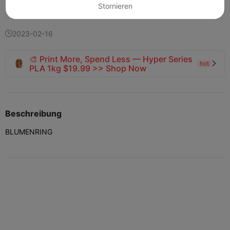
Stornieren
121
77


2023-02-16

🎨 Print More, Spend Less — Hyper Series
hot

PLA 1kg $19.99 >> Shop Now
Beschreibung
BLUMENRING