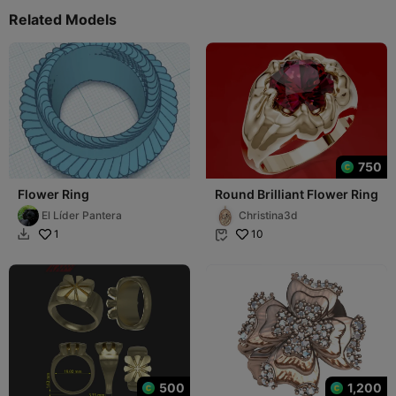
Related Models
750
Flower Ring
Round Brilliant Flower Ring
El Líder Pantera
Christina3d
1
10


500
1,200