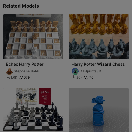
Related Models
Échec Harry Potter
Harry Potter Wizard Chess
Stephane Baldi
DJHprints3D
679
76
1.6K
204

