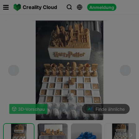

Creality Cloud
Anmeldung



Finde ähnliche

3D-Vorschau
