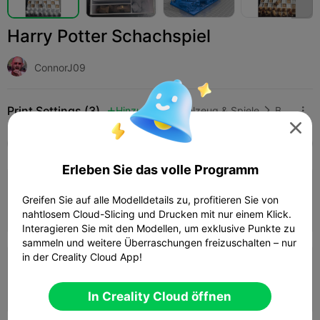
Harry Potter Schachspiel
ConnorJ09
Print Settings (3)
Hinzufügen
Spielzeug & Spiele
Brettspiele & Kartenspiele




Alle
K2 Plus
K2 Pro
K2
K2 SE
SPARKX 
Erleben Sie das volle Programm
0,2 mm Schicht, 3 Wände, 15 % Füllung
Greifen Sie auf alle Modelldetails zu, profitieren Sie von
09h 15m
2 plates
368.75g



nahtlosem Cloud-Slicing und Drucken mit nur einem Klick.
Interagieren Sie mit den Modellen, um exklusive Punkte zu
sammeln und weitere Überraschungen freizuschalten – nur
in der Creality Cloud App!
0,2 mm Schicht, 2 Wände, 15 % Füllung
09h 01m
2 plates
340.98g



In Creality Cloud öffnen