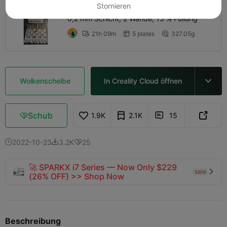
Stornieren
0,2 mm Schicht, 2 Wände, 15 % Füllung
21h 09m
5 plates
327.05g



Wolkenscheibe
In Creality Cloud öffnen

Schub
1.9K
2.1K
15



2022-10-23
3.2K
25



🚀 SPARKX i7 Series — Now Only $229
sale

(26% OFF) >> Shop Now
Beschreibung