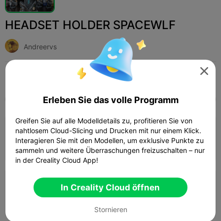
HEADSET HOLDER SPACEWLF
Andreervs

Print Settings (2)
Hinzufügen
Haushalt
Wohndekoration & Ornamente



Erleben Sie das volle Programm
Alle
K2 Plus
K2 Pro
K2
K2 SE
SPARKX 
Greifen Sie auf alle Modelldetails zu, profitieren Sie von
nahtlosem Cloud-Slicing und Drucken mit nur einem Klick.
0.2mm layer, 2 walls, 15% infill
Interagieren Sie mit den Modellen, um exklusive Punkte zu
Autor
2d 11h
1 plates
799.13g



sammeln und weitere Überraschungen freizuschalten – nur
in der Creality Cloud App!
0.2mm layer, 2 walls, 15% infill
In Creality Cloud öffnen
03h 22m
1 plates
30.99g



Stornieren