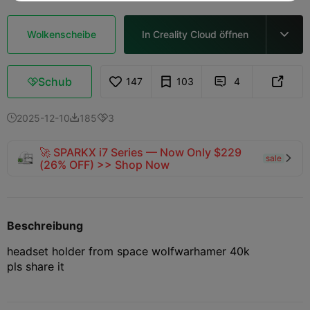
Wolkenscheibe
In Creality Cloud öffnen

Schub
147
103
4



2025-12-10
185
3



🚀 SPARKX i7 Series — Now Only $229
sale

(26% OFF) >> Shop Now
Beschreibung
headset holder from space wolf
warhamer 40k
pls share it