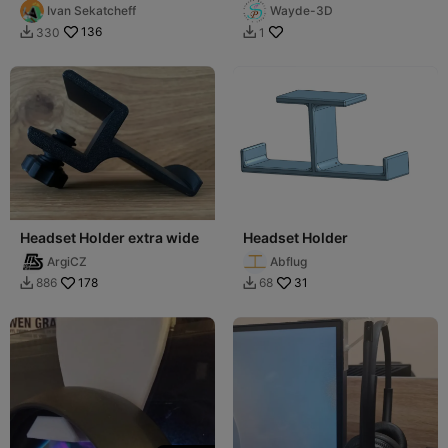
Mount
Ivan Sekatcheff
Wayde-3D
136
330
1


Headset Holder extra wide
Headset Holder
ArgiCZ
Abflug
178
31
886
68

