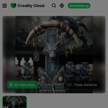

Creality Cloud
Anmeldung



Finde ähnliche

3D-Vorschau