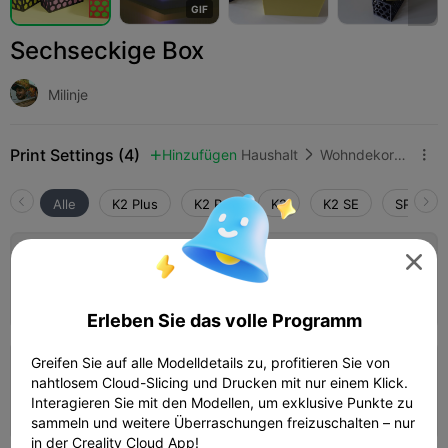
G
I
F
Sechseckige Box
Milinje
Print Settings (4)
Hinzufügen
Haushalt
Wohndekoration & Ornamente



Alle
K2 Plus
K2 Pro
K2
K2 SE
SPARKX 

0,2 mm Schicht, 2 Wände, 15 % Füllung
02h 24m
1 plates
72.35g



Erleben Sie das volle Programm
Greifen Sie auf alle Modelldetails zu, profitieren Sie von
0,2 mm Schicht, 2 Wände, 15 % Füllung
nahtlosem Cloud-Slicing und Drucken mit nur einem Klick.
Interagieren Sie mit den Modellen, um exklusive Punkte zu
09h 10m
1 plates


sammeln und weitere Überraschungen freizuschalten – nur
in der Creality Cloud App!