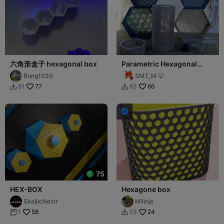
六角形盒子 hexagonal box
Parametric Hexagonal
Boxes
Rong1030
SMT_M 🦊
77
66
91
63



75
HEX-BOX
Hexagone box
SkaljicNezir
Milinje
58
24
1
53

