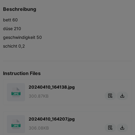
Beschreibung
bett 60
düse 210
geschwindigkeit 50
schicht 0,2
Instruction Files
20240410_164138.jpg
300.87KB


20240410_164207.jpg
306.08KB

