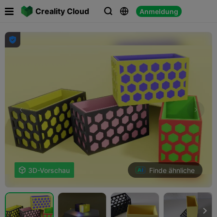

Creality Cloud
Anmeldung




Finde ähnliche

3D-Vorschau
