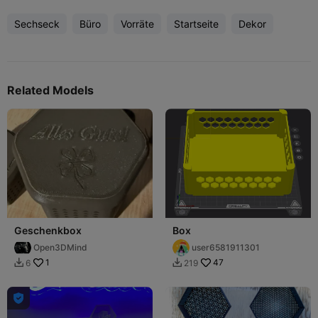
Sechseck
Büro
Vorräte
Startseite
Dekor
Related Models
Geschenkbox
Box
Open3DMind
user6581911301
1
47
6
219


