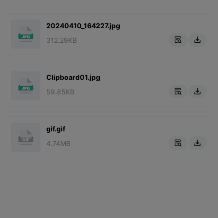
20240410_164227.jpg
312.29KB


Clipboard01.jpg
59.85KB


gif.gif
4.74MB

