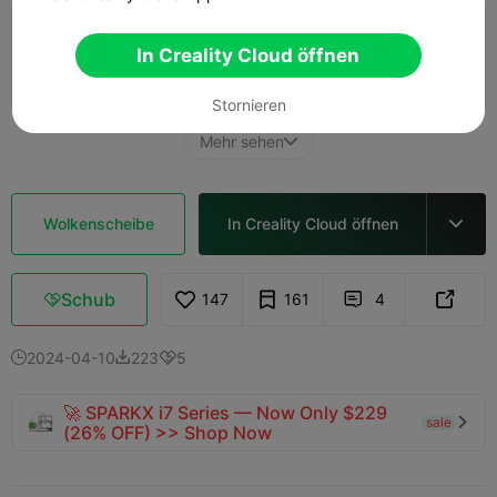
0,2 mm Schicht, 2 Wände, 15 % Füllung
In Creality Cloud öffnen
04h 07m
1 plates
73.59g



Stornieren
Mehr sehen

Wolkenscheibe
In Creality Cloud öffnen

Schub
147
161
4



2024-04-10
223
5



🚀 SPARKX i7 Series — Now Only $229
sale

(26% OFF) >> Shop Now