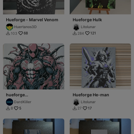
Hueforge - Marvel Venom
Hueforge Hulk
Huertanos3D
Litolunar
68
121
103
284


hueforge
Hueforge He-man
spidermanvenomiser
DardKiller
Litolunar
5
17
8
27

