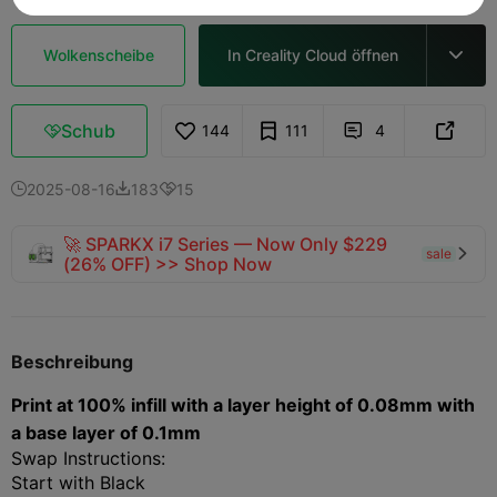
Wolkenscheibe
In Creality Cloud öffnen

Schub
144
111
4



2025-08-16
183
15



🚀 SPARKX i7 Series — Now Only $229
sale

(26% OFF) >> Shop Now
Beschreibung
Print at 100% infill with a layer height of 0.08mm with
a base layer of 0.1mm
Swap Instructions:
Start with Black