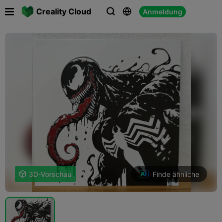

Creality Cloud
Anmeldung



Finde ähnliche

3D-Vorschau