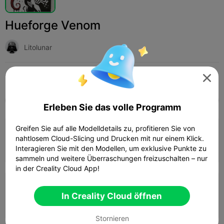
Hueforge Venom
Litolunar
Print Settings (2)
Hinzufügen
Kunst & Design
Skulpturen & Kunstwerke




Alle
K2 Plus
K2 Pro
K2
K2 SE
SPARKX 
Erleben Sie das volle Programm
5.0

Greifen Sie auf alle Modelldetails zu, profitieren Sie von
0.08mm layer, 2 walls, 100% infill
nahtlosem Cloud-Slicing und Drucken mit nur einem Klick.
Autor
01h 56m
1 plates
24.80g



Interagieren Sie mit den Modellen, um exklusive Punkte zu
sammeln und weitere Überraschungen freizuschalten – nur
in der Creality Cloud App!
0.2mm layer, 2 walls, 15% infill
In Creality Cloud öffnen
47m 24s
1 plates
22.23g



Stornieren