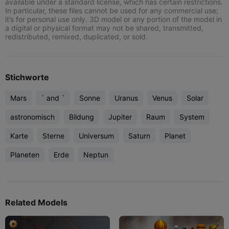
available under a standard license, which has certain restrictions.
In particular, these files cannot be used for any commercial use;
it’s for personal use only. 3D model or any portion of the model in
a digital or physical format may not be shared, transmitted,
redistributed, remixed, duplicated, or sold.
Stichworte
Mars
` and `
Sonne
Uranus
Venus
Solar
astronomisch
Bildung
Jupiter
Raum
System
Karte
Sterne
Universum
Saturn
Planet
Planeten
Erde
Neptun
Related Models