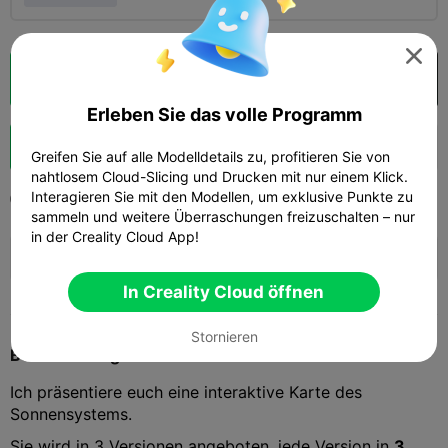

Wolkenscheibe
In Creality Cloud öffnen

Erleben Sie das volle Programm
Schub
150
156
5



Greifen Sie auf alle Modelldetails zu, profitieren Sie von
nahtlosem Cloud-Slicing und Drucken mit nur einem Klick.
Interagieren Sie mit den Modellen, um exklusive Punkte zu
2025-08-11
454
12



sammeln und weitere Überraschungen freizuschalten – nur
in der Creality Cloud App!
🚀 SPARKX i7 Series — Now Only $229
sale

(26% OFF) >> Shop Now
In Creality Cloud öffnen
Stornieren
Beschreibung
Ich präsentiere euch eine interaktive Karte des
Sonnensystems.
Sie wird in 3 Versionen angeboten, jede Version in
3