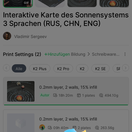
G
I
F
Interaktive Karte des Sonnensystems
3 Sprachen (RUS, CHN, ENG)
Vladimir Sergeev
Print Settings (2)
Hinzufügen
Bildung
Schreibwaren & Lernwerkzeuge



Alle
K2 Plus
K2 Pro
K2
K2 SE
SPARKX 
0.2mm layer, 2 walls, 15% infill
Autor
18h 20m
1 plates
494.10g



0.2mm layer, 2 walls, 15% infill
09h 40m
2 plates
263.56g


