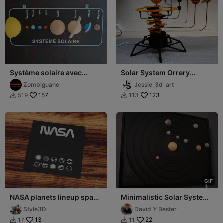
Système solaire avec
Solar System Orrery
planètes amovibles -
Building kit!
Zombiguane
Jessie_3d_art
Puzzle éducatif
157
123
519
113


G
I
F
NASA planets lineup space
Minimalistic Solar System
fan art
Wall Art
Style3D
David Y Bester
13
22
17
11

