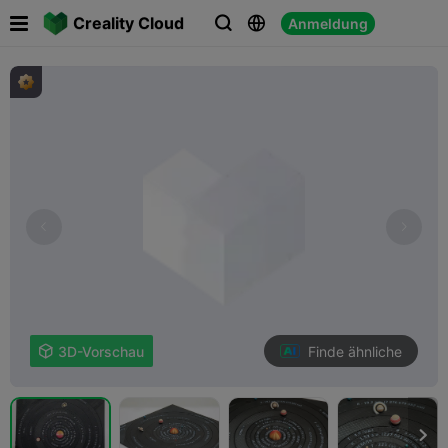

Creality Cloud
Anmeldung



Finde ähnliche

3D-Vorschau
