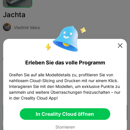
Jachta
Vladimír Mara
Print Settings (1)
Hinzufügen
Miniaturen
Fahrzeuge & Maschinen




Alle
K2
Erleben Sie das volle Programm
Greifen Sie auf alle Modelldetails zu, profitieren Sie von
0.2mm layer, 2 walls, 15% infill
nahtlosem Cloud-Slicing und Drucken mit nur einem Klick.
11h 30m
1 plates
109.66g



Interagieren Sie mit den Modellen, um exklusive Punkte zu
sammeln und weitere Überraschungen freizuschalten – nur
in der Creality Cloud App!
Wolkenscheibe
In Creality Cloud öffnen

In Creality Cloud öffnen
Stornieren