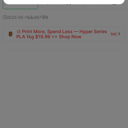
Schub
129
154
4



2023-05-19
487
8



🎨 Print More, Spend Less — Hyper Series
hot

PLA 1kg $19.99 >> Shop Now