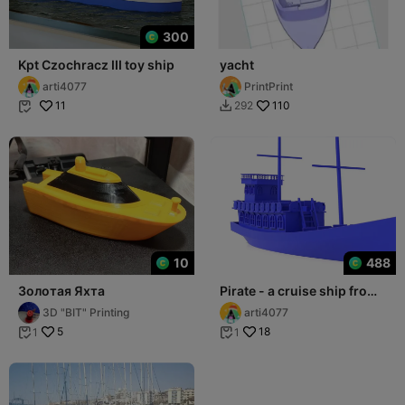
300
Kpt Czochracz III toy ship
yacht
arti4077
PrintPrint
11
110
292


10
488
Золотая Яхта
Pirate - a cruise ship from
Kolobrzeg - Baltic Sea
3D "BIT" Printing
arti4077
5
18
1
1

