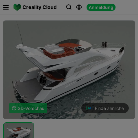

Creality Cloud
Anmeldung



Finde ähnliche

3D-Vorschau