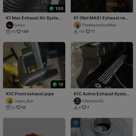
100
K1 Max Exhaust Air System
K1 (Not MAX) Exhaust vent
Ø100mm 🍃
for forced air removal
Sdsyc
TheMechanicalMan
148
71
46
185


10
K1C Front exhaust pipe
K1C Active Exhaust System
| Dual-Fan & Low Profile
Japan_Ryo
CADence3D
(27mm)
50
7
25
6


