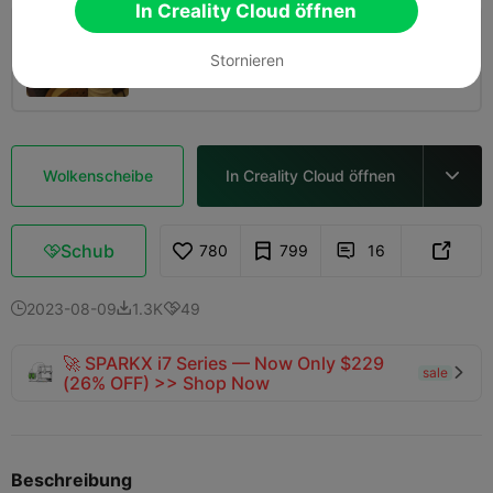
In Creality Cloud öffnen
0,2 mm Schicht, 2 Wände, 15 % Füllung
Stornieren
05h 0m
2 plates
227.30g



Wolkenscheibe
In Creality Cloud öffnen

Schub
780
799
16



2023-08-09
1.3K
49



🚀 SPARKX i7 Series — Now Only $229
sale

(26% OFF) >> Shop Now
Beschreibung