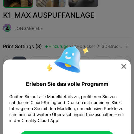
K1_MAX AUSPUFFANLAGE
LONGABRIELE
Print Settings (3)
Hinzufügen
3D-Drucker
3D-Drucker-Zubehör



Alle
K2 Plus
K2 Pro
K2
K2 SE
SPARKX 

4.0

0,2 mm Schicht, 2 Wände, 15 % Füllung
Erleben Sie das volle Programm
05h 50m
1 plates
231.93g



Greifen Sie auf alle Modelldetails zu, profitieren Sie von
nahtlosem Cloud-Slicing und Drucken mit nur einem Klick.
Interagieren Sie mit den Modellen, um exklusive Punkte zu
0,2 mm Schicht, 2 Wände, 15 % Füllung
sammeln und weitere Überraschungen freizuschalten – nur
in der Creality Cloud App!
04h 48m
2 plates
228.62g


