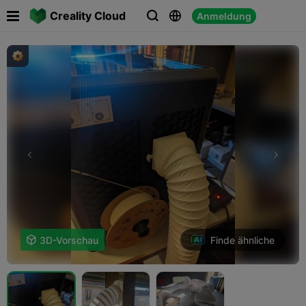

Creality Cloud
Anmeldung



Finde ähnliche

3D-Vorschau