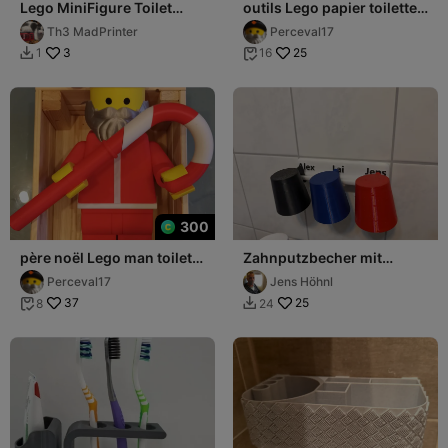
Lego MiniFigure Toilet
outils Lego papier toilette /
Paper Holder For Larger
Lego toilet holder
Th3 MadPrinter
Perceval17
Rolls
3
25
1
16


300
père noël Lego man toilet
Zahnputzbecher mit
holder/ Santa / christmas
Wandhalterung
Perceval17
Jens Höhnl
37
25
8
24

