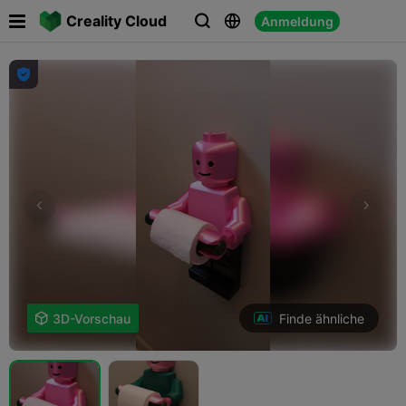

Creality Cloud
Anmeldung




Finde ähnliche

3D-Vorschau