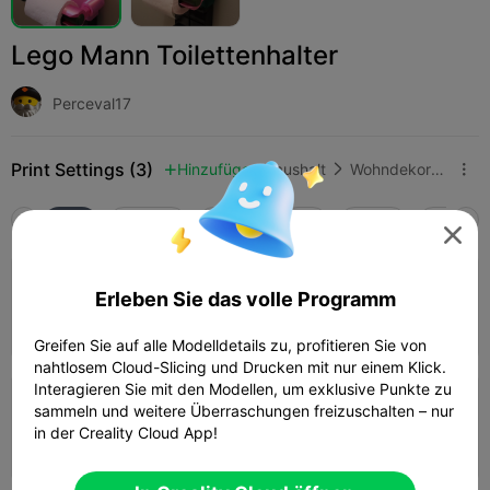
Lego Mann Toilettenhalter
Perceval17
Print Settings (3)
Hinzufügen
Haushalt
Wohndekoration & Ornamente



Alle
K2 Plus
K2 Pro
K2
K2 SE
SPARKX 

4.5

0.2mm layer, 2 walls, 15% infill
Erleben Sie das volle Programm
11h 17m
2 plates
459.99g



Greifen Sie auf alle Modelldetails zu, profitieren Sie von
nahtlosem Cloud-Slicing und Drucken mit nur einem Klick.
Interagieren Sie mit den Modellen, um exklusive Punkte zu
0.2mm layer, 2 walls, 10 infill
sammeln und weitere Überraschungen freizuschalten – nur
in der Creality Cloud App!
07h 32m
4 plates
360.73g


