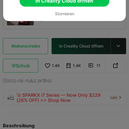
In Creality Cloud öffnen
0.2mm layer, 2 walls, 15% infill
Stornieren
09h 44m
4 plates
431.96g



Wolkenscheibe
In Creality Cloud öffnen

Schub
1.4K
1.4K
11



2022-08-15
2.2K
42



🚀 SPARKX i7 Series — Now Only $229
sale

(26% OFF) >> Shop Now
Beschreibung